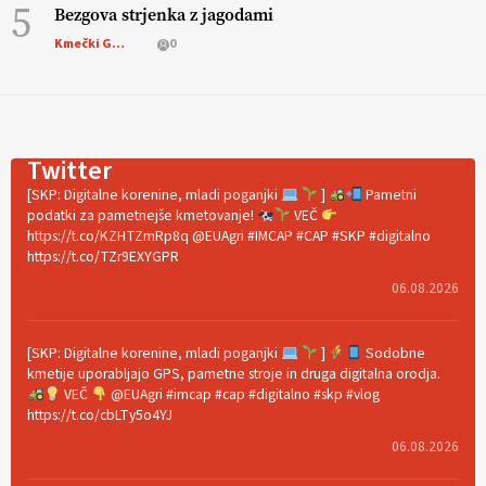
5
Bezgova strjenka z jagodami
Kmečki Glas
0
Twitter
[SKP: Digitalne korenine, mladi poganjki
]
Pametni
podatki za pametnejše kmetovanje!
VEČ
https://t.co/KZHTZmRp8q @EUAgri #IMCAP #CAP #SKP #digitalno
https://t.co/TZr9EXYGPR
06.08.2026
[SKP: Digitalne korenine, mladi poganjki
]
Sodobne
kmetije uporabljajo GPS, pametne stroje in druga digitalna orodja.
VEČ
@EUAgri #imcap #cap #digitalno #skp #vlog
https://t.co/cbLTy5o4YJ
06.08.2026