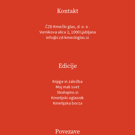
Kontakt
ČZD Kmečki glas, d. o. o .
Vurnikova ulica 2, 1000 Ljubljana
info@czd-kmeckiglas.si
Edicije
Knjige in založba
Moj mali svet
Skuhajmo.si
Kmetijski oglasnik
Kmetijska borza
Povezave