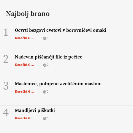
Najbolj brano
1
Ocvrti bezgovi cvetovi v borovničevi omaki
Kmečki Glas
0
2
Nadevan piščančji file iz pečice
Kmečki Glas
0
3
Maslenice, polnjene z zeliščnim maslom
Kmečki Glas
0
4
Mandljevi piškotki
Kmečki Glas
0