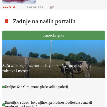
Kmečki Glas
12.06.26 14:35
0
Zadnje na naših portalih
Kmečki glas
Suša zaostruje razmere: slovensko živinorejo čakajo
zahtevni meseci
Kraljica San Gimignana pleše veliko poletij
Kmetijski roboti: bo o njihovi prihodnosti odločala cena ali
prednosti za kmetijo?