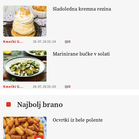
13.07.2026
Sladoledna kremna rezina
[EKOloško = LOGIČNO
]
Na kmetiji Polone Ratajc je pridelava
aronije
v dobrem desetletju zrasla v uspešno kmetijsko in
podjetniško zgodbo.
VEČ
https://t.co/EulJoSBYMi @EUAgri
#IMCAP #CAP https://t.co/xp1oihBDaJ
Kmečki Glas
28.07.26 15:24
0
13.07.2026
Marinirane bučke v solati
[EKOloško = LOGIČNO
]
Ekološka vina so vse bolj iskana doma in
v tujini
. Zato je ekološka pridelava odlična priložnost za slovenske
vinarje
. VEČ
https://t.co/XAe9EbeAbK @EUAgri #IMCAP #CAP
https://t.co/01qpoeLyNP
Kmečki Glas
28.07.26 15:20
0
13.07.2026
Najbolj brano
[EKOloško = LOGIČNO
] Mladi
so ključni za prihodnost
kmetijstva in uspešno prenovo kmetij
. VEČ
Ocvrtki iz bele polente
https://t.co/RRn8unbwXp @EUAgri #IMCAP #CAP
https://t.co/mnLHFv2VuP
13.07.2026