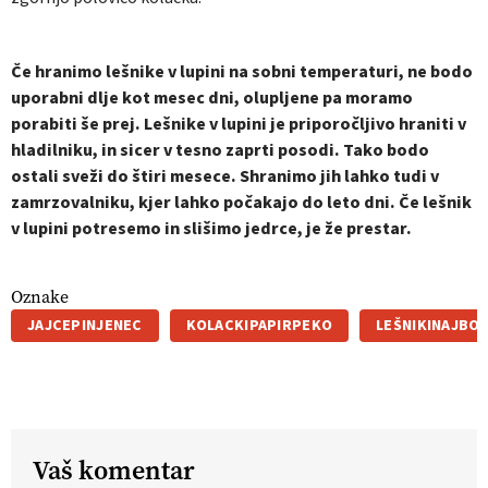
Če hranimo lešnike v lupini na sobni temperaturi, ne bodo
uporabni dlje kot mesec dni, olupljene pa moramo
porabiti še prej. Lešnike v lupini je priporočljivo hraniti v
hladilniku, in sicer v tesno zaprti posodi. Tako bodo
ostali sveži do štiri mesece. Shranimo jih lahko tudi v
zamrzovalniku, kjer lahko počakajo do leto dni. Če lešnik
v lupini potresemo in slišimo jedrce, je že prestar.
Oznake
JAJCEPINJENEC
KOLACKIPAPIRPEKO
LEŠNIKINAJBOL
Vaš komentar