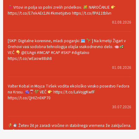
Vrtovi in polja so polni zrelih pridelkov.
NAROČANJE
https://t.co/E7ekAEr2JN #kmetijstvo https://t.co/fPA11tblvn
02.08.2026
[SKP: Digitalne korenine, mladi poganjki
] Na kmetiji Žigart v
Orehovi vasi sodobna tehnologija olajša vsakodnevno delo.
VEČ
@EUAgri #IMCAP #CAP #SKP #digitalno
https://t.co/wEaow88sh8
01.08.2026
Valter Kobal in Mojca Tiršek vodita ekološko vinsko posestvo Fedora
na Krasu.
VEČ
https://t.co/LaVojgKwfF
https://t.co/QHIZn0XP70
30.07.2026
Žetev žit je zaradi vročine in stabilnega vremena že zaključena.
VEČ
https://t.co/bBWaIz6Hhh https://t.co/TtKoOF5ENS