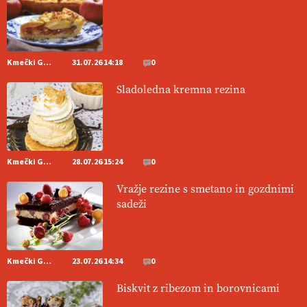
[EKOloško = LOGIČNO
]
Pet-nat je vse bolj priljubljeno
naravno peneče vino, tudi v Sloveniji.
VEČ
https://t.co/9fpqD3fCrE @EUAgri #IMCAP #CAP
https://t.co/iQ8HkdQnsD
Kmečki Glas
31.07.26 14:18
0
20.07.2026
Sladoledna kremna rezina
[EKOloško = LOGIČNO
]
Posestvo MonteMoro – ekološka
pridelava z mislijo na naravo.
VEČ
https://t.co/Z7jXvK4gjr
@EUAgri #IMCAP #CAP https://t.co/Bf31lnQSIb
15.07.2026
Kmečki Glas
28.07.26 15:24
0
Vražje rezine s smetano in gozdnimi
[EKOloško = LOGIČNO
]
Poleti pridelek rešujejo zdrava tla in
sadeži
vlaga.
VEČ
https://t.co/qmMX2yevum @EUAgri #IMCAP #CAP
https://t.co/dDwsipE645
15.07.2026
Kmečki Glas
23.07.26 14:34
0
[EKOloško = LOGIČNO
]
Mulčer
– naravna pot do zdravih tal
Biskvit z ribezom in borovnicami
. VEČ
https://t.co/J7RkeaYpYu @EUAgri #IMCAP #CAP