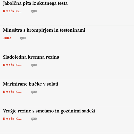
Jabolčna pita iz skutnega testa
Kmečki Glas
0
Mineštra s krompirjem in testeninami
Juhe
0
Sladoledna kremna rezina
Kmečki Glas
0
Marinirane bučke v solati
Kmečki Glas
0
Vražje rezine s smetano in gozdnimi sadeži
Kmečki Glas
0