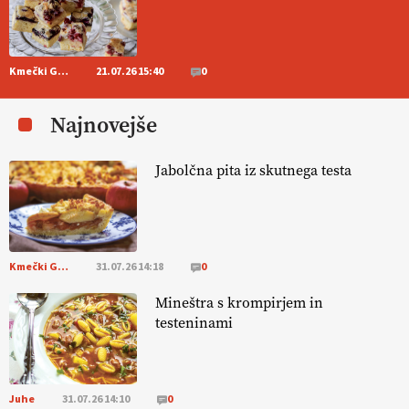
https://t.co/RVG0FzcQN6
14.07.2026
Kmečki Glas
21.07.26 15:40
0
[EKOloško = LOGIČNO
] Zdravje rastlin je ključno za
prehransko
varnost,
okolje in kakovost življenja. VEČ
Najnovejše
https://t.co/K0USFPJ5fJ @EUAgri #IMCAP #CAP
https://t.co/vcHhoOixHy
14.07.2026
Jabolčna pita iz skutnega testa
[EKOloško = LOGIČNO
]
Danes ni pomembna le količina hrane,
ampak tudi način njene pridelave
. VEČ
https://t.co/bKGeI4ZcNi
@EUAgri #imcap #cap #blog https://t.co/2sllAmcKwG
Kmečki Glas
31.07.26 14:18
0
14.07.2026
Mineštra s krompirjem in
testeninami
[EKOloško = LOGIČNO
]
Kakovostna ekološka semena in
prilagojene sorte
so temelj uspešne ekološke pridelave.
VEČ
https://t.co/OQSsax7l8V @EUAgri #IMCAP #CAP
https://t.co/PAL0zlhVia
Juhe
31.07.26 14:10
0