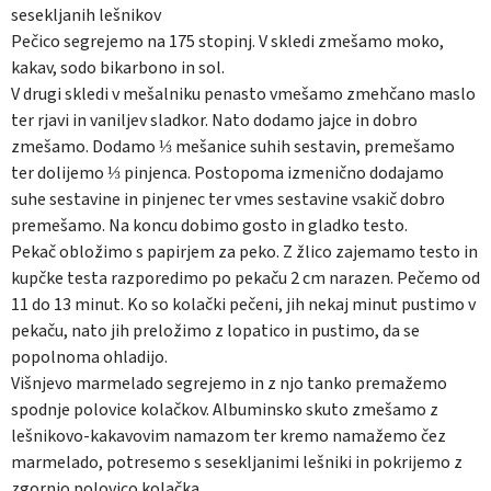
sesekljanih lešnikov
Pečico segrejemo na 175 stopinj. V skledi zmešamo moko,
kakav, sodo bikarbono in sol.
V drugi skledi v mešalniku penasto vmešamo zmehčano maslo
ter rjavi in vaniljev sladkor. Nato dodamo jajce in dobro
zmešamo. Dodamo ⅓ mešanice suhih sestavin, premešamo
ter dolijemo ⅓ pinjenca. Postopoma izmenično dodajamo
suhe sestavine in pinjenec ter vmes sestavine vsakič dobro
premešamo. Na koncu dobimo gosto in gladko testo.
Pekač obložimo s papirjem za peko. Z žlico zajemamo testo in
kupčke testa razporedimo po pekaču 2 cm narazen. Pečemo od
11 do 13 minut. Ko so kolački pečeni, jih nekaj minut pustimo v
pekaču, nato jih preložimo z lopatico in pustimo, da se
popolnoma ohladijo.
Višnjevo marmelado segrejemo in z njo tanko premažemo
spodnje polovice kolačkov. Albuminsko skuto zmešamo z
lešnikovo-kakavovim namazom ter kremo namažemo čez
marmelado, potresemo s sesekljanimi lešniki in pokrijemo z
zgornjo polovico kolačka.