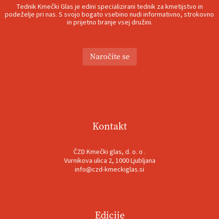
Tednik Kmečki Glas je edini specializirani tednik za kmetijstvo in
podeželje pri nas. S svojo bogato vsebino nudi informativno, strokovno
in prijetno branje vsej družini.
Naročite se
Kontakt
ČZD Kmečki glas, d. o. o .
Vurnikova ulica 2, 1000 Ljubljana
info@czd-kmeckiglas.si
Edicije