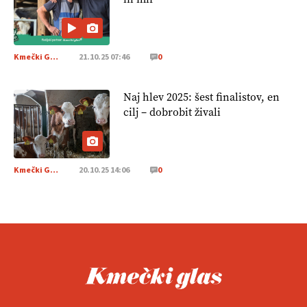
Kmečki Glas
21.10.25 07:46
0
Naj hlev 2025: šest finalistov, en
cilj – dobrobit živali
Kmečki Glas
20.10.25 14:06
0