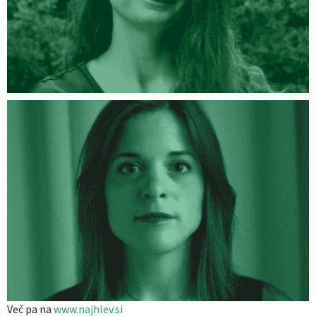
Več pa na
www.najhlev.si