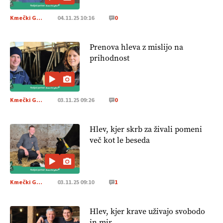
Kmečki Glas
04.11.25 10:16
0
Prenova hleva z mislijo na
prihodnost
Kmečki Glas
03.11.25 09:26
0
Hlev, kjer skrb za živali pomeni
več kot le beseda
Kmečki Glas
03.11.25 09:10
1
Hlev, kjer krave uživajo svobodo
in mir