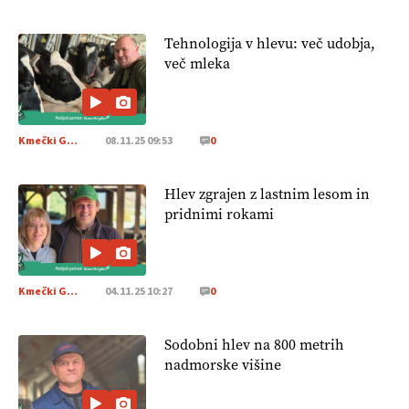
Tehnologija v hlevu: več udobja,
več mleka
Kmečki Glas
08.11.25 09:53
0
Hlev zgrajen z lastnim lesom in
pridnimi rokami
Kmečki Glas
04.11.25 10:27
0
Sodobni hlev na 800 metrih
nadmorske višine