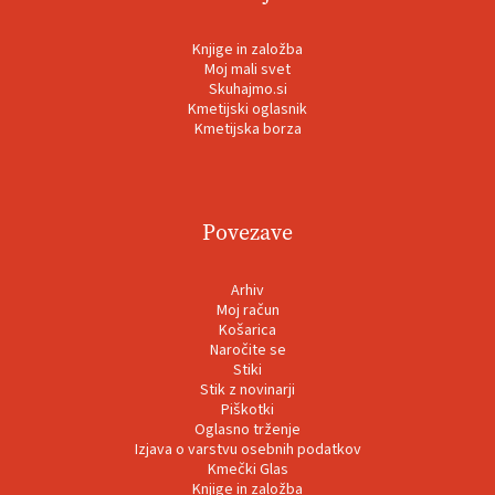
Knjige in založba
Moj mali svet
Skuhajmo.si
Kmetijski oglasnik
Kmetijska borza
Povezave
Arhiv
Moj račun
Košarica
Naročite se
Stiki
Stik z novinarji
Piškotki
Oglasno trženje
Izjava o varstvu osebnih podatkov
Kmečki Glas
Knjige in založba