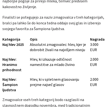
najboljše pogoje za prirejo mleka, temveč predvsem
kakovostno življenje.
Finalisti se potegujejo za naziv zmagovalca v treh kategorijah,
bralci pa lahko še do konca tedna oddajo svoj glas in izberejo
svojega favorita za Šampiona ljudstva.
Kategorija
Opis
Nagrada
Naj hlev 2025
Absolutni zmagovalec: hlev, kjer je
3.000
dobrobit živali na najvišjem nivoju
EUR
Naj hlev:
Hlev, ki izkazuje odličnost
2.000
Hranimo
namestitve za mlado živino
EUR
prihodnost
Naj hlev:
Hlev, ki v spletnem glasovanju
2.000
Šampion
prejme največ glasov
EUR
ljudstva
Zmagovalce vseh treh kategorij bodo razglasili na
slavnostnem dogodku novembra, med tradicionalnim