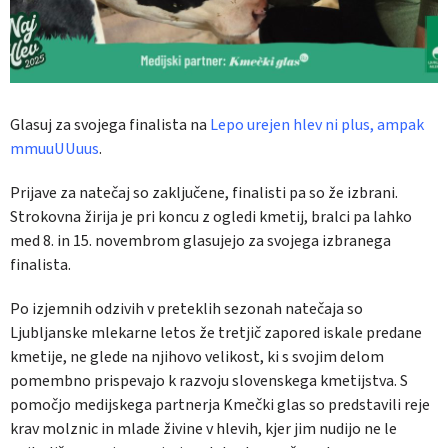
Glasuj za svojega finalista na
Lepo urejen hlev ni plus, ampak
mmuuUUuus
.
Prijave za natečaj so zaključene, finalisti pa so že izbrani.
Strokovna žirija je pri koncu z ogledi kmetij, bralci pa lahko
med 8. in 15. novembrom glasujejo za svojega izbranega
finalista.
Po izjemnih odzivih v preteklih sezonah natečaja so
Ljubljanske mlekarne letos že tretjič zapored iskale predane
kmetije, ne glede na njihovo velikost, ki s svojim delom
pomembno prispevajo k razvoju slovenskega kmetijstva. S
pomočjo medijskega partnerja Kmečki glas so predstavili reje
krav molznic in mlade živine v hlevih, kjer jim nudijo ne le