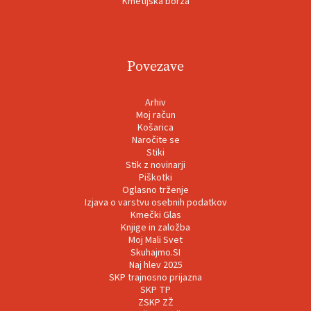
Kmetijska borza
Povezave
Arhiv
Moj račun
Košarica
Naročite se
Stiki
Stik z novinarji
Piškotki
Oglasno trženje
Izjava o varstvu osebnih podatkov
Kmečki Glas
Knjige in založba
Moj Mali Svet
Skuhajmo.SI
Naj hlev 2025
SKP trajnosno prijazna
SKP TP
ZSKP ZŽ