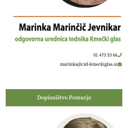
01 473 53 66
marinka@czd-kmeckiglas.si
Dopisništvo Pomurje