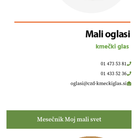
01 473 53 81
01 433 52 36
oglasi@czd-kmeckiglas.si
Mesečnik Moj mali svet