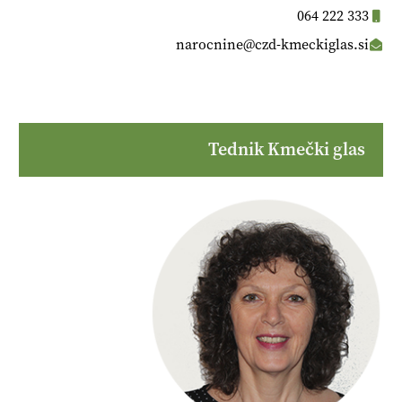
064 222 333
narocnine@czd-kmeckiglas.si
Tednik Kmečki glas