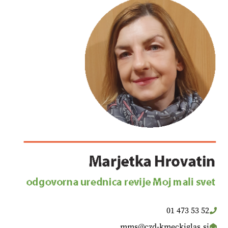
01 473 53 52
mms@czd-kmeckiglas.si