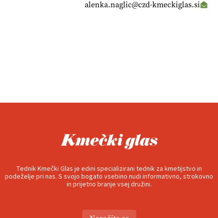
alenka.naglic@czd-kmeckiglas.si
Tednik Kmečki Glas je edini specializirani tednik za kmetijstvo in
podeželje pri nas. S svojo bogato vsebino nudi informativno, strokovno
in prijetno branje vsej družini.