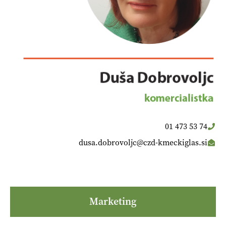
01 473 53 74
dusa.dobrovoljc@czd-kmeckiglas.si
Marketing