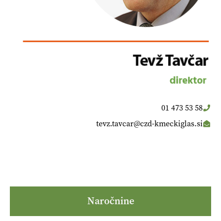
01 473 53 58
tevz.tavcar@czd-kmeckiglas.si
Naročnine