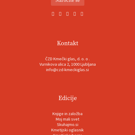
Naročite se
Kontakt
ČZD Kmečki glas, d. o. o .
Vurnikova ulica 2, 1000 Ljubljana
info@czd-kmeckiglas.si
Edicije
Knjige in založba
Moj mali svet
Skuhajmo.si
Kmetijski oglasnik