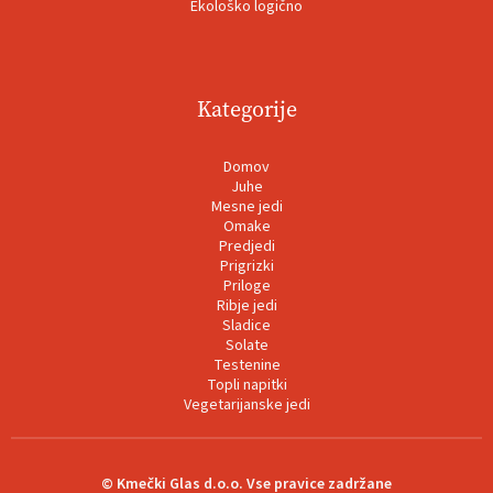
Ekološko logično
Kategorije
Domov
Juhe
Mesne jedi
Omake
Predjedi
Prigrizki
Priloge
Ribje jedi
Sladice
Solate
Testenine
Topli napitki
Vegetarijanske jedi
© Kmečki Glas d.o.o. Vse pravice zadržane