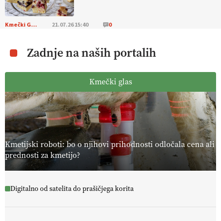
Kmečki Glas
21.07.26 15:40
0
Zadnje na naših portalih
Kmečki glas
Kmetijski roboti: bo o njihovi prihodnosti odločala cena ali
prednosti za kmetijo?
Digitalno od satelita do prašičjega korita