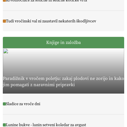
Krvomočnice za sončne in senčne kotičke vrta
Tudi vročinski val ni zaustavil nekaterih škodljivcev
Knjige in založba
Paradižnik v vročem poletju: zakaj plodovi ne zorijo in kako
jim pomagati z naravnimi pripravki
Sladice za vroče dni
Lunine bukve - lunin setveni koledar za avgust