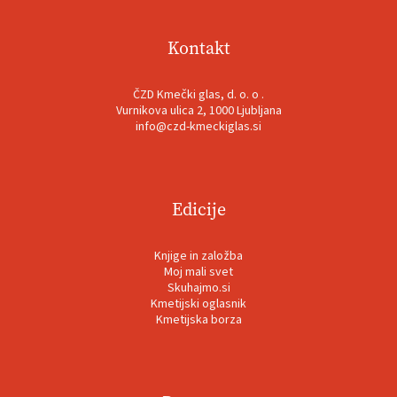
Kontakt
ČZD Kmečki glas, d. o. o .
Vurnikova ulica 2, 1000 Ljubljana
info@czd-kmeckiglas.si
Edicije
Knjige in založba
Moj mali svet
Skuhajmo.si
Kmetijski oglasnik
Kmetijska borza