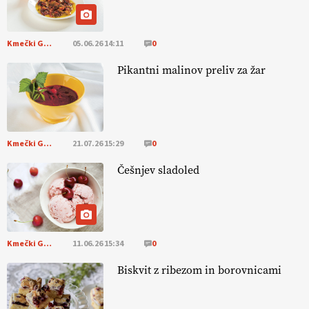
pomembnejši od izgleda
Kmečki Glas
05.06.26 14:11
0
EKOloško = logično: ekološka kmetija PR'
RAKARI
Pikantni malinov preliv za žar
Kmečki Glas
21.07.26 15:29
0
Češnjev sladoled
Kmečki Glas
11.06.26 15:34
0
Biskvit z ribezom in borovnicami