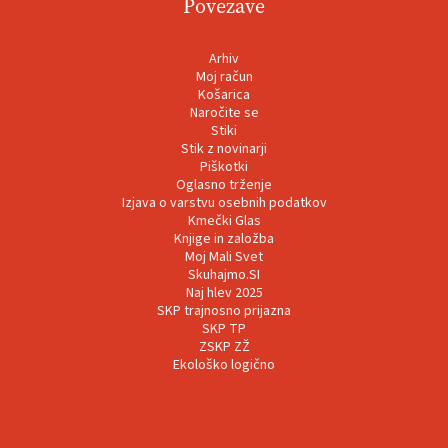
Povezave
Arhiv
Moj račun
Košarica
Naročite se
Stiki
Stik z novinarji
Piškotki
Oglasno trženje
Izjava o varstvu osebnih podatkov
Kmečki Glas
Knjige in založba
Moj Mali Svet
Skuhajmo.SI
Naj hlev 2025
SKP trajnosno prijazna
SKP TP
ZSKP ZŽ
Ekološko logično