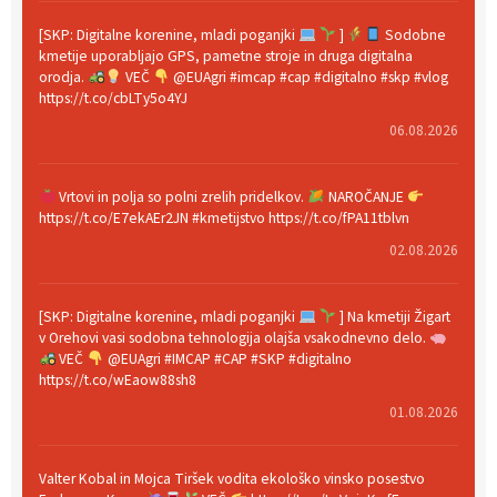
[SKP: Digitalne korenine, mladi poganjki
]
Sodobne
kmetije uporabljajo GPS, pametne stroje in druga digitalna
orodja.
VEČ
@EUAgri #imcap #cap #digitalno #skp #vlog
https://t.co/cbLTy5o4YJ
06.08.2026
Vrtovi in polja so polni zrelih pridelkov.
NAROČANJE
https://t.co/E7ekAEr2JN #kmetijstvo https://t.co/fPA11tblvn
02.08.2026
[SKP: Digitalne korenine, mladi poganjki
] Na kmetiji Žigart
v Orehovi vasi sodobna tehnologija olajša vsakodnevno delo.
VEČ
@EUAgri #IMCAP #CAP #SKP #digitalno
https://t.co/wEaow88sh8
01.08.2026
Valter Kobal in Mojca Tiršek vodita ekološko vinsko posestvo