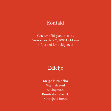
Kontakt
ČZD Kmečki glas, d. o. o .
Vurnikova ulica 2, 1000 Ljubljana
info@czd-kmeckiglas.si
Edicije
Knjige in založba
Moj mali svet
Skuhajmo.si
Kmetijski oglasnik
Kmetijska borza