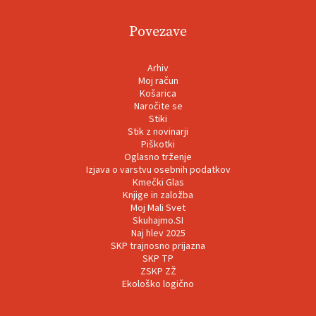
Povezave
Arhiv
Moj račun
Košarica
Naročite se
Stiki
Stik z novinarji
Piškotki
Oglasno trženje
Izjava o varstvu osebnih podatkov
Kmečki Glas
Knjige in založba
Moj Mali Svet
Skuhajmo.SI
Naj hlev 2025
SKP trajnosno prijazna
SKP TP
ZSKP ZŽ
Ekološko logično