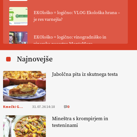
EKOloško = logično: VLOG Ekološka hrana –
je res varnejša?
EKOloško = logično: vinogradniško in
vinarsko posestvo MonteMoro
Najnovejše
EKOloško = logično: ekološka kmetija
KURNIK
Jabolčna pita iz skutnega testa
EKOloško = logično: ekološka kmetija
HOMAR
Kmečki Glas
31.07.26 14:18
0
EKOloško = logično: VLOG Ekološko
kmetijstvo brez škropljenja?
Mineštra s krompirjem in
testeninami
EKOloško = logično: ekološka kmetija