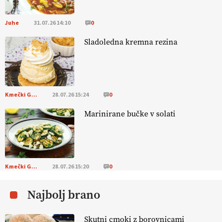
ALTENBAHER
Juhe
31.07.26 14:10
0
EKOloško = logično: ekološko oljarstvo
Sladoledna kremna rezina
MORGAN
EKOloško = logično: ekološka kmetija
FREŠER
Kmečki Glas
28.07.26 15:24
0
Marinirane bučke v solati
KMETIJSKA LIGA PRVAKOV: POMLADITEV
KMETIJSKE EKIPE
KMETIJSKA LIGA PRVAKOV: UKRAJINA vs.
EVROPA
Kmečki Glas
28.07.26 15:20
0
Najbolj brano
EKOloško = logično: ekološka kmetija
B'ZGAR
Skutni cmoki z borovnicami