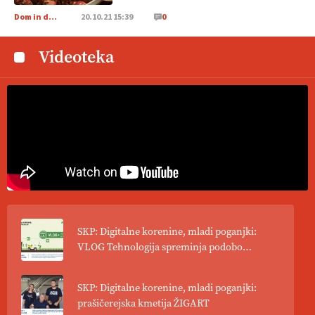
doma in v tujini
. Zato je ekološka pridelava odlična priložnost
Dom in družina
20.10.21 15:39
0
za slovenske vinarje
. VEČ
https://t.co/XAe9EbeAbK
@EUAgri #IMCAP #CAP https://t.co/01qpoeLyNP
Videoteka
13.07.2026
[EKOloško = LOGIČNO
] Mladi
so ključni za prihodnost
kmetijstva in uspešno prenovo kmetij
. VEČ
https://t.co/RRn8unbwXp @EUAgri #IMCAP #CAP
https://t.co/mnLHFv2VuP
13.07.2026
[EKOloško = LOGIČNO
]
Ekološka reja kokoši skrbi za
živali
, okolje
in kakovostna jajca
. VEČ
https://t.co/PX49GVsP1M @EUAgri #IMCAP #CAP
SKP: Digitalne korenine, mladi poganjki:
https://t.co/a1xatzEeid
VLOG Tehnologija spreminja podobo
13.07.2026
kmetijstva
SKP: Digitalne korenine, mladi poganjki:
prašičerejska kmetija ŽIGART