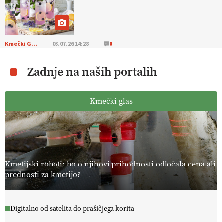
Kmečki Glas
03.07.26 14:28
0
Zadnje na naših portalih
Kmečki glas
Kmetijski roboti: bo o njihovi prihodnosti odločala cena ali
prednosti za kmetijo?
Digitalno od satelita do prašičjega korita