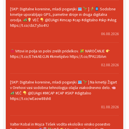
[SKP: Digitalne korenine, mladi poganjki
]
Sodobne
kmetije uporabljajo GPS, pametne stroje in druga digitalna
orodja.
VEČ
@EUAgri #imcap #cap #digitalno #skp #vlog
https://t.co/cbLTy5o4YJ
06.08.2026
Vrtovi in polja so polni zrelih pridelkov.
NAROČANJE
https://t.co/E7ekAEr2JN #kmetijstvo https://t.co/fPA11tblvn
02.08.2026
[SKP: Digitalne korenine, mladi poganjki
] Na kmetiji Žigart
v Orehovi vasi sodobna tehnologija olajša vsakodnevno delo.
VEČ
@EUAgri #IMCAP #CAP #SKP #digitalno
https://t.co/wEaow88sh8
01.08.2026
Valter Kobal in Mojca Tiršek vodita ekološko vinsko posestvo