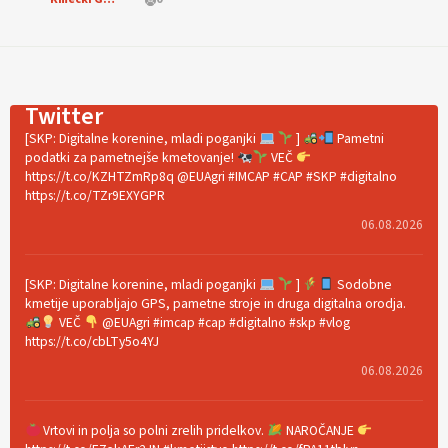
Twitter
[SKP: Digitalne korenine, mladi poganjki
]
Pametni
podatki za pametnejše kmetovanje!
VEČ
https://t.co/KZHTZmRp8q @EUAgri #IMCAP #CAP #SKP #digitalno
https://t.co/TZr9EXYGPR
06.08.2026
[SKP: Digitalne korenine, mladi poganjki
]
Sodobne
kmetije uporabljajo GPS, pametne stroje in druga digitalna orodja.
VEČ
@EUAgri #imcap #cap #digitalno #skp #vlog
https://t.co/cbLTy5o4YJ
06.08.2026
Vrtovi in polja so polni zrelih pridelkov.
NAROČANJE