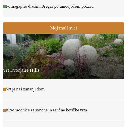
Pomagajmo družini Bregar po uničujočem požaru
Moj mali svet
Vrt Dvorjane Hills
Vrt je naš zunanji dom
Krvomočnice za sončne in senčne kotičke vrta