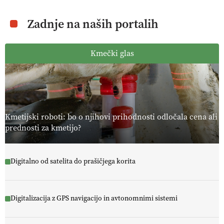
Zadnje na naših portalih
Kmečki glas
Kmetijski roboti: bo o njihovi prihodnosti odločala cena ali
prednosti za kmetijo?
Digitalno od satelita do prašičjega korita
Digitalizacija z GPS navigacijo in avtonomnimi sistemi