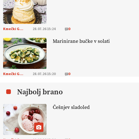
[EKOloško = LOGIČNO
]
Na kmetiji Polone Ratajc je pridelava
aronije
v dobrem desetletju zrasla v uspešno kmetijsko in
podjetniško zgodbo.
VEČ
https://t.co/EulJoSBYMi @EUAgri
#IMCAP #CAP https://t.co/xp1oihBDaJ
Kmečki Glas
28.07.26 15:24
0
13.07.2026
Marinirane bučke v solati
[EKOloško = LOGIČNO
]
Ekološka vina so vse bolj iskana doma in
v tujini
. Zato je ekološka pridelava odlična priložnost za slovenske
vinarje
. VEČ
https://t.co/XAe9EbeAbK @EUAgri #IMCAP #CAP
https://t.co/01qpoeLyNP
Kmečki Glas
28.07.26 15:20
0
13.07.2026
Najbolj brano
[EKOloško = LOGIČNO
] Mladi
so ključni za prihodnost
kmetijstva in uspešno prenovo kmetij
. VEČ
Češnjev sladoled
https://t.co/RRn8unbwXp @EUAgri #IMCAP #CAP
https://t.co/mnLHFv2VuP
13.07.2026