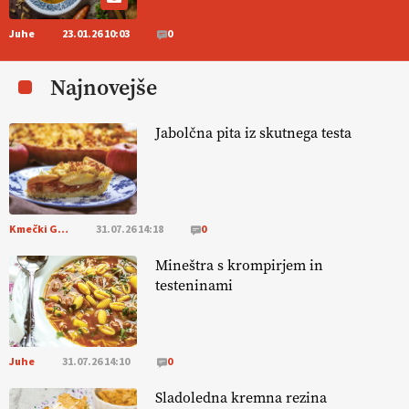
Juhe
23.01.26 10:03
0
[EKOloško = LOGIČNO
] Zdravje rastlin je ključno za
prehransko
varnost,
okolje in kakovost življenja. VEČ
Najnovejše
https://t.co/K0USFPJ5fJ @EUAgri #IMCAP #CAP
https://t.co/vcHhoOixHy
14.07.2026
Jabolčna pita iz skutnega testa
[EKOloško = LOGIČNO
]
Danes ni pomembna le količina hrane,
ampak tudi način njene pridelave
. VEČ
https://t.co/bKGeI4ZcNi
@EUAgri #imcap #cap #blog https://t.co/2sllAmcKwG
Kmečki Glas
31.07.26 14:18
0
14.07.2026
Mineštra s krompirjem in
testeninami
[EKOloško = LOGIČNO
]
Kakovostna ekološka semena in
prilagojene sorte
so temelj uspešne ekološke pridelave.
VEČ
https://t.co/OQSsax7l8V @EUAgri #IMCAP #CAP
https://t.co/PAL0zlhVia
Juhe
31.07.26 14:10
0
13.07.2026
Sladoledna kremna rezina