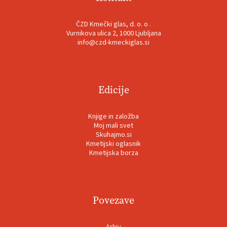
ČZD Kmečki glas, d. o. o .
Vurnikova ulica 2, 1000 Ljubljana
info@czd-kmeckiglas.si
Edicije
Knjige in založba
Moj mali svet
Skuhajmo.si
Kmetijski oglasnik
Kmetijska borza
Povezave
Arhiv