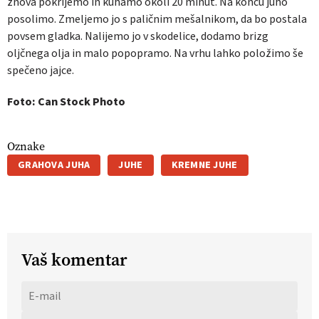
znova pokrijemo in kuhamo okoli 20 minut. Na koncu juho
posolimo. Zmeljemo jo s paličnim mešalnikom, da bo postala
povsem gladka. Nalijemo jo v skodelice, dodamo brizg
oljčnega olja in malo popopramo. Na vrhu lahko položimo še
spečeno jajce.
Foto: Can Stock Photo
Oznake
GRAHOVA JUHA
JUHE
KREMNE JUHE
Vaš komentar