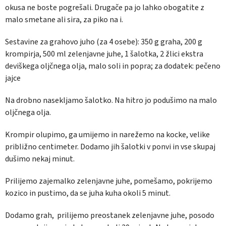
okusa ne boste pogrešali. Drugače pa jo lahko obogatite z
malo smetane ali sira, za piko na i.
Sestavine za grahovo juho (za 4 osebe):
350 g graha, 200 g
krompirja, 500 ml zelenjavne juhe, 1 šalotka, 2 žlici ekstra
deviškega oljčnega olja, malo soli in popra
; za dodatek:
pečeno
jajce
Na drobno nasekljamo šalotko. Na hitro jo podušimo na malo
oljčnega olja.
Krompir olupimo, ga umijemo in narežemo na kocke, velike
približno centimeter. Dodamo jih šalotki v ponvi in vse skupaj
dušimo nekaj minut.
Prilijemo zajemalko zelenjavne juhe, pomešamo, pokrijemo
kozico in pustimo, da se juha kuha okoli 5 minut.
Dodamo grah, prilijemo preostanek zelenjavne juhe, posodo