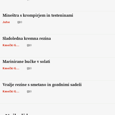
Mineštra s krompirjem in testeninami
Juhe
0
Sladoledna kremna rezina
Kmečki Glas
0
Marinirane bučke v solati
Kmečki Glas
0
Vražje rezine s smetano in gozdnimi sadeži
Kmečki Glas
0