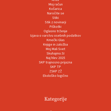
Moj račun
Košarica
Naročite se
Stiki
Stik z novinarji
Piškotki
Oglasno trženje
Izjava o varstvu osebnih podatkov
Kmečki Glas
Knjige in založba
Moj Mali Svet
Skuhajmo.SI
Naj hlev 2025
SKP trajnosno prijazna
SKP TP
ZSKP ZŽ
Ekološko logično
Kategorije