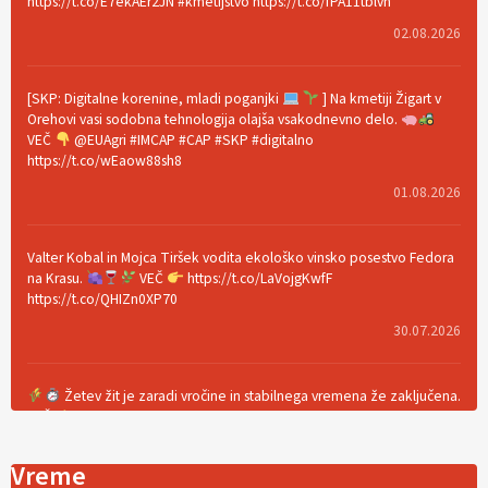
https://t.co/E7ekAEr2JN #kmetijstvo https://t.co/fPA11tblvn
02.08.2026
[SKP: Digitalne korenine, mladi poganjki
] Na kmetiji Žigart v
Orehovi vasi sodobna tehnologija olajša vsakodnevno delo.
VEČ
@EUAgri #IMCAP #CAP #SKP #digitalno
https://t.co/wEaow88sh8
01.08.2026
Valter Kobal in Mojca Tiršek vodita ekološko vinsko posestvo Fedora
na Krasu.
VEČ
https://t.co/LaVojgKwfF
https://t.co/QHIZn0XP70
30.07.2026
Žetev žit je zaradi vročine in stabilnega vremena že zaključena.
VEČ
https://t.co/bBWaIz6Hhh https://t.co/TtKoOF5ENS
23.07.2026
Vreme