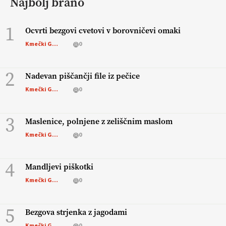
Najbolj brano
1
Ocvrti bezgovi cvetovi v borovničevi omaki
Kmečki Glas
0
2
Nadevan piščančji file iz pečice
Kmečki Glas
0
3
Maslenice, polnjene z zeliščnim maslom
Kmečki Glas
0
4
Mandljevi piškotki
Kmečki Glas
0
5
Bezgova strjenka z jagodami
Kmečki Glas
0