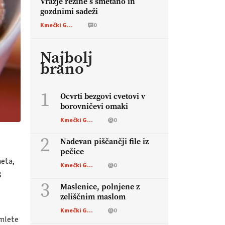
Vražje rezine s smetano in
gozdnimi sadeži
Kmečki Glas
0
Najbolj
brano
1
Ocvrti bezgovi cvetovi v
borovničevi omaki
Kmečki Glas
0
2
Nadevan piščančji file iz
pečice
meta,
Kmečki Glas
0
g
3
Maslenice, polnjene z
zeliščnim maslom
Kmečki Glas
0
 mlete