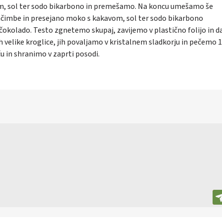
m, sol ter sodo bikarbono in premešamo. Na koncu umešamo še
ačimbe in presejano moko s kakavom, sol ter sodo bikarbono
kolado. Testo zgnetemo skupaj, zavijemo v plastično folijo in 
h velike kroglice, jih povaljamo v kristalnem sladkorju in pečemo 
u in shranimo v zaprti posodi.