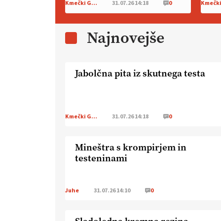
Kmečki Glas
31.07.26 14:18
0
Najnovejše
Jabolčna pita iz skutnega testa
Kmečki Glas
31.07.26 14:18
0
Mineštra s krompirjem in
testeninami
Juhe
31.07.26 14:10
0