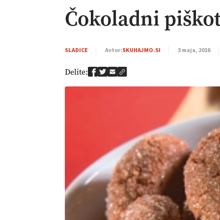
Čokoladni piško
SLADICE
Avtor:
SKUHAJMO.SI
3 maja, 2016
Delite: