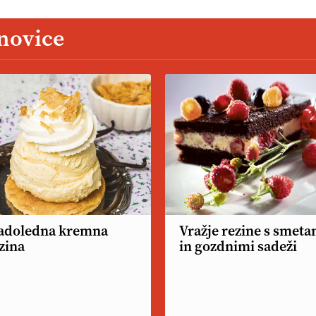
 novice
adoledna kremna
Vražje rezine s smeta
zina
in gozdnimi sadeži