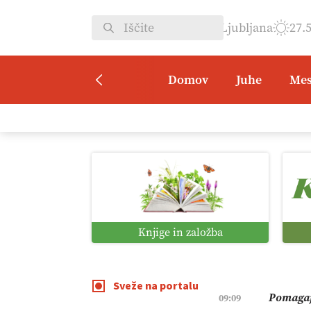
Ljubljana
27.
Domov
Juhe
Mes
Vrt Dvor
08:50
Kmetijsk
07:00
Digitaln
01:38
Knjige in založba
Digitali
12:11
Sveže na portalu
Pomagaj
09:09