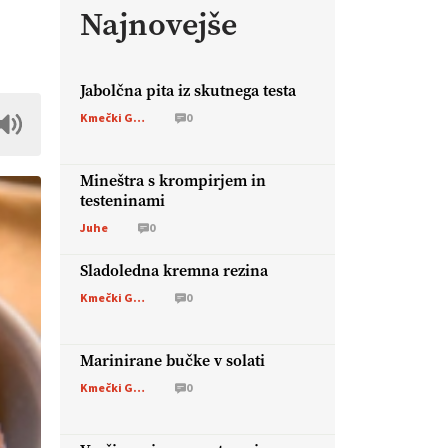
Najnovejše
Jabolčna pita iz skutnega testa
Kmečki Glas
0
Mineštra s krompirjem in
testeninami
Juhe
0
Sladoledna kremna rezina
Kmečki Glas
0
Marinirane bučke v solati
Kmečki Glas
0