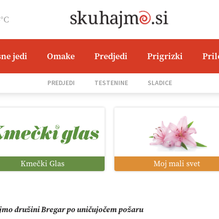
5°C
ne jedi
Omake
Predjedi
Prigrizki
Pri
jane Hills
PREDJEDI
TESTENINE
SLADICE
i roboti: bo o njihovi prihodnosti odločala cena ali prednosti z
o od satelita do prašičjega korita
Kmečki Glas
Moj mali svet
zacija z GPS navigacijo in avtonomnimi sistemi
mo družini Bregar po uničujočem požaru