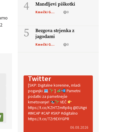
4
Mandljevi piškotki
Kmečki Glas
0
damo
12
5
Bezgova strjenka z
jagodami
Kmečki Glas
0
Twitter
[SKP: Digitalne korenine, mladi
poganjki
]
Pametni
podatki za pametnejše
kmetovanje!
VEČ
https://t.co/KZHTZmRp8q @EUAgri
#IMCAP #CAP #SKP #digitalno
https://t.co/TZr9EXYGPR
06.08.2026