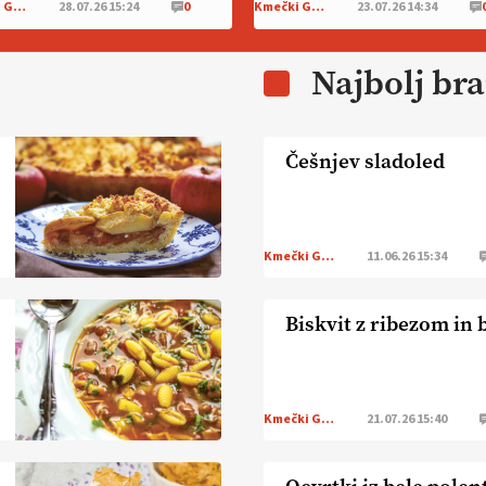
Kmečki Glas
28.07.26 15:24
0
Kmečki Glas
23.07.26 14:34
Najbolj br
Češnjev sladoled
Kmečki Glas
11.06.26 15:34
Biskvit z ribezom in
Kmečki Glas
21.07.26 15:40