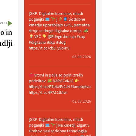
[SKP: Digitalne korenine, mladi
poganjki
]
Sodobne
VICA
kmetije uporabljajo GPS, pametne
o in
stroje in druga digitalna orodja.
VEČ
@EUAgri #imcap #cap
dlji
#digitalno #skp #vlog
https://t.co/cbLTy5o4YJ
06.08.2026
Vrtovi in polja so polni zrelih
pridelkov.
NAROČANJE
https://t.co/E7ekAEr2JN #kmetijstvo
https://t.co/fPA11tblvn
02.08.2026
[SKP: Digitalne korenine, mladi
poganjki
] Na kmetiji Žigart v
Orehovi vasi sodobna tehnologija