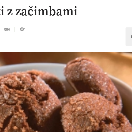
ti z začimbami
1
0