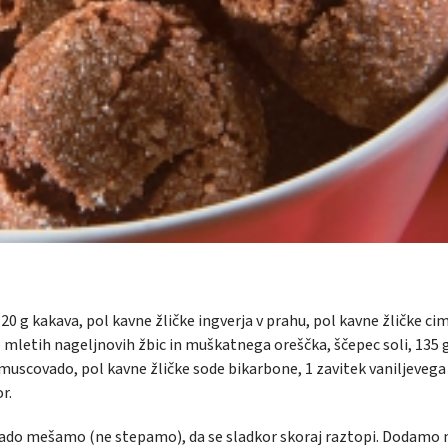
 20 g kakava, pol kavne žličke ingverja v prahu, pol kavne žličke ci
mletih nageljnovih žbic in muškatnega oreščka, ščepec soli, 135 
 muscovado, pol kavne žličke sode bikarbone, 1 zavitek vaniljevega
r.
covado mešamo (ne stepamo), da se sladkor skoraj raztopi. Dodamo