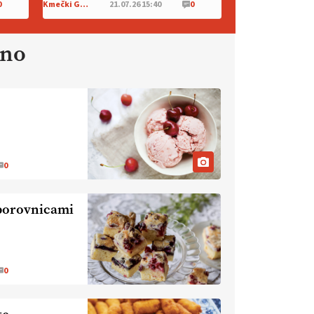
0
Kmečki Glas
21.07.26 15:40
0
#IMCAP #CAP
https://t.co/Wz0y1nUcWl
21.07.2026
ano
[EKOloško = LOGIČNO
]
Pet-nat je vse bolj priljubljeno
naravno peneče vino, tudi v
Sloveniji.
VEČ
https://t.co/9fpqD3fCrE @EUAgri
#IMCAP #CAP
https://t.co/iQ8HkdQnsD
0
20.07.2026
 borovnicami
[EKOloško = LOGIČNO
]
Posestvo MonteMoro – ekološka
pridelava z mislijo na naravo.
VEČ
https://t.co/Z7jXvK4gjr
0
@EUAgri #IMCAP #CAP
https://t.co/Bf31lnQSIb
15.07.2026