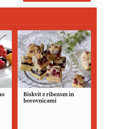
Ameriške borovnice so odlična
izbira za ekološko pridelavo.
VEČ
https://t.co/aPQkmLUy2j
@EUAgri #IMCAP #CAP
https://t.co/tQd9tB1THk
22.07.2026
Traktor je nepogrešljiv, a tudi
nevaren.
Varnost na kmetiji naj
bo vedno na prvem mestu.
VEČ
https://t.co/RcsFHlxERk
#traktor #varnost #kmetijstvo
https://t.co/L4Er80AtXS
22.07.2026
no
Biskvit z ribezom in
borovnicami
[EKOloško = LOGIČNO
]
Za
uspešno ohranjanje travišč sta
ključna kmetijstvo
in predvsem
reja travojedih živali
. VEČ
https://t.co/YvDmY3UNng @EUAgri