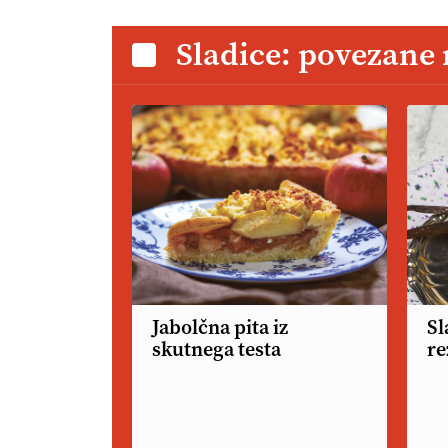
Sladice: povezane
Jabolčna pita iz
Sl
skutnega testa
re