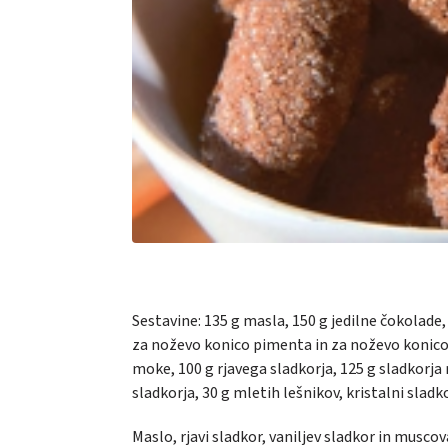
Sestavine: 135 g masla, 150 g jedilne čokolade,
za noževo konico pimenta in za noževo konico 
moke, 100 g rjavega sladkorja, 125 g sladkorja
sladkorja, 30 g mletih lešnikov, kristalni sladko
Maslo, rjavi sladkor, vaniljev sladkor in mus