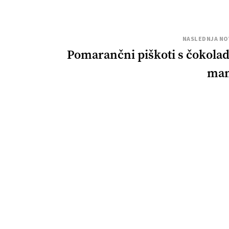
NASLEDNJA NO
Pomarančni piškoti s čokolad
man