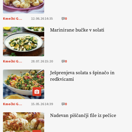
pomembnejši od izgleda
Kmečki Glas
12.06.26 14:35
0
EKOloško = logično: ekološka kmetija PR'
RAKARI
Marinirane bučke v solati
Kmečki Glas
28.07.26 15:20
0
Ješprenjeva solata s špinačo in
redkvicami
Kmečki Glas
15.05.26 14:39
0
Nadevan piščančji file iz pečice