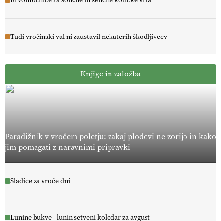
Krvomočnice za sončne in senčne kotičke vrta
Tudi vročinski val ni zaustavil nekaterih škodljivcev
Knjige in založba
Paradižnik v vročem poletju: zakaj plodovi ne zorijo in kako
jim pomagati z naravnimi pripravki
Sladice za vroče dni
Lunine bukve - lunin setveni koledar za avgust