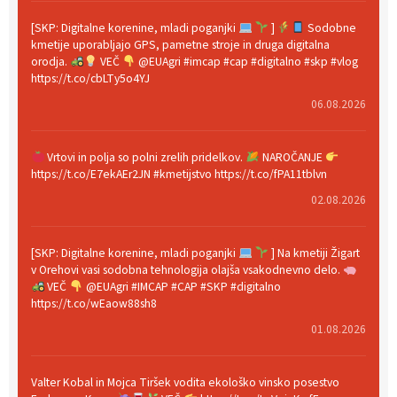
[SKP: Digitalne korenine, mladi poganjki
]
Sodobne
kmetije uporabljajo GPS, pametne stroje in druga digitalna
orodja.
VEČ
@EUAgri #imcap #cap #digitalno #skp #vlog
https://t.co/cbLTy5o4YJ
06.08.2026
Vrtovi in polja so polni zrelih pridelkov.
NAROČANJE
https://t.co/E7ekAEr2JN #kmetijstvo https://t.co/fPA11tblvn
02.08.2026
[SKP: Digitalne korenine, mladi poganjki
] Na kmetiji Žigart
v Orehovi vasi sodobna tehnologija olajša vsakodnevno delo.
VEČ
@EUAgri #IMCAP #CAP #SKP #digitalno
https://t.co/wEaow88sh8
01.08.2026
Valter Kobal in Mojca Tiršek vodita ekološko vinsko posestvo