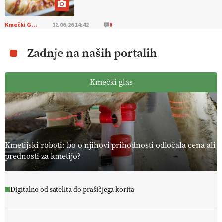
Kmečki Glas
12.06.26 14:42
0
Zadnje na naših portalih
Kmečki glas
Kmetijski roboti: bo o njihovi prihodnosti odločala cena ali
prednosti za kmetijo?
Digitalno od satelita do prašičjega korita