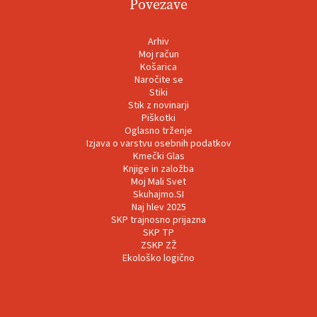
Povezave
Arhiv
Moj račun
Košarica
Naročite se
Stiki
Stik z novinarji
Piškotki
Oglasno trženje
Izjava o varstvu osebnih podatkov
Kmečki Glas
Knjige in založba
Moj Mali Svet
Skuhajmo.SI
Naj hlev 2025
SKP trajnosno prijazna
SKP TP
ZSKP ZŽ
Ekološko logično