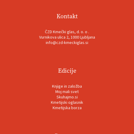
Kontakt
ČZD Kmečki glas, d. o. o .
Vurnikova ulica 2, 1000 Ljubljana
info@czd-kmeckiglas.si
Edicije
Knjige in založba
Moj mali svet
Skuhajmo.si
Kmetijski oglasnik
Kmetijska borza