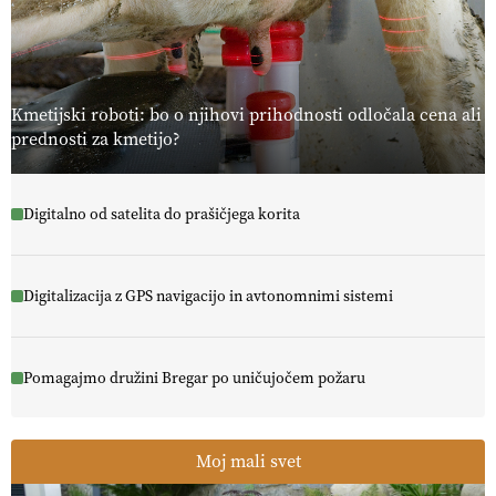
Kmetijski roboti: bo o njihovi prihodnosti odločala cena ali
prednosti za kmetijo?
Digitalno od satelita do prašičjega korita
Digitalizacija z GPS navigacijo in avtonomnimi sistemi
Pomagajmo družini Bregar po uničujočem požaru
Moj mali svet