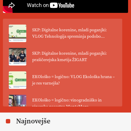
SKP: Digitalne korenine, mladi poganjki:
VLOG Tehnologija spreminja podobo
kmetijstva
SKP: Digitalne korenine, mladi poganjki:
prašičerejska kmetija ŽIGART
EKOloško = logično: VLOG Ekološka hrana –
je res varnejša?
EKOloško = logično: vinogradniško in
vinarsko posestvo MonteMoro
Najnovejše
EKOloško = logično: ekološka kmetija
KURNIK