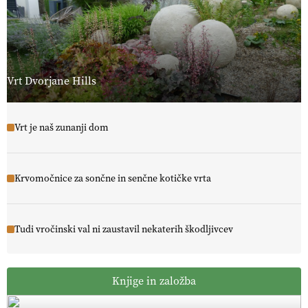
Vrt Dvorjane Hills
Vrt je naš zunanji dom
Krvomočnice za sončne in senčne kotičke vrta
Tudi vročinski val ni zaustavil nekaterih škodljivcev
Knjige in založba