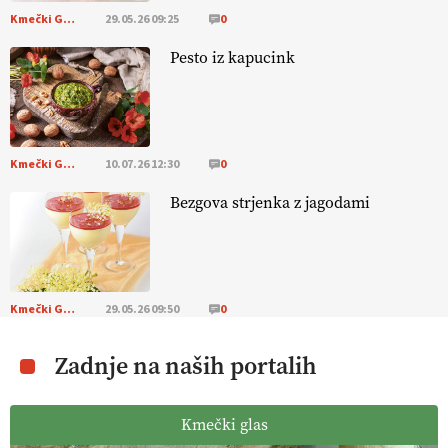
Kmečki Glas
29.05.26 09:25
0
Pesto iz kapucink
Kmečki Glas
10.07.26 12:30
0
Bezgova strjenka z jagodami
Kmečki Glas
29.05.26 09:50
0
Zadnje na naših portalih
Kmečki glas