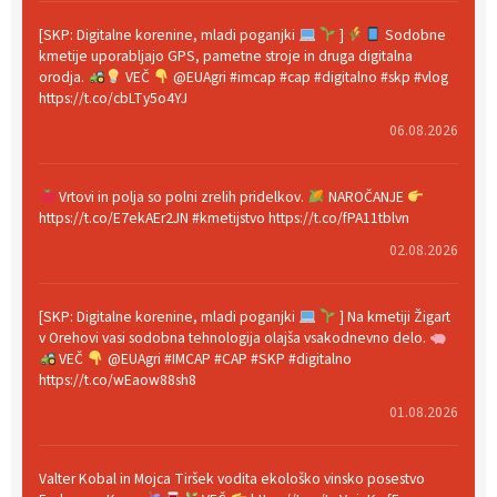
[SKP: Digitalne korenine, mladi poganjki
]
Sodobne
kmetije uporabljajo GPS, pametne stroje in druga digitalna
orodja.
VEČ
@EUAgri #imcap #cap #digitalno #skp #vlog
https://t.co/cbLTy5o4YJ
06.08.2026
Vrtovi in polja so polni zrelih pridelkov.
NAROČANJE
https://t.co/E7ekAEr2JN #kmetijstvo https://t.co/fPA11tblvn
02.08.2026
[SKP: Digitalne korenine, mladi poganjki
] Na kmetiji Žigart
v Orehovi vasi sodobna tehnologija olajša vsakodnevno delo.
VEČ
@EUAgri #IMCAP #CAP #SKP #digitalno
https://t.co/wEaow88sh8
01.08.2026
Valter Kobal in Mojca Tiršek vodita ekološko vinsko posestvo