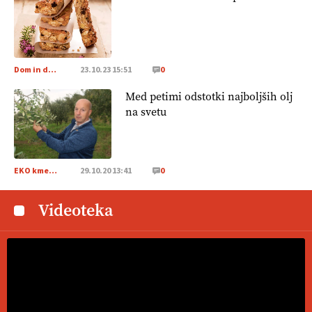
Dom in družina
23.10.23 15:51
0
Med petimi odstotki najboljših olj
na svetu
EKO kmetijstvo
29.10.20 13:41
0
Videoteka