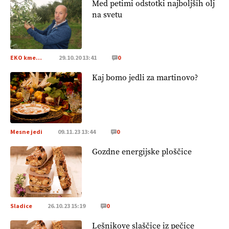
Med petimi odstotki najboljših olj
na svetu
EKO kmetijstvo
29.10.20 13:41
0
Kaj bomo jedli za martinovo?
Mesne jedi
09.11.23 13:44
0
Gozdne energijske ploščice
Sladice
26.10.23 15:19
0
Lešnikove slaščice iz pečice