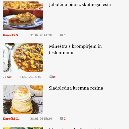
Jabolčna pita iz skutnega testa
EKOloško = logično: ekološka kmetija
HOMAR
Kmečki Glas
31.07.26 14:18
0
EKOloško = logično: VLOG Ekološko
kmetijstvo brez škropljenja?
Mineštra s krompirjem in
testeninami
EKOloško = logično: ekološka kmetija
ALTENBAHER
Juhe
31.07.26 14:10
0
EKOloško = logično: ekološko oljarstvo
Sladoledna kremna rezina
MORGAN
EKOloško = logično: ekološka kmetija
FREŠER
Kmečki Glas
28.07.26 15:24
0