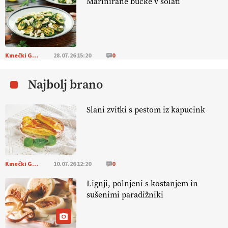
Marinirane bučke v solati
KMETIJSKA LIGA PRVAKOV: POMLADITEV
KMETIJSKE EKIPE
KMETIJSKA LIGA PRVAKOV: UKRAJINA vs.
EVROPA
Kmečki Glas
28.07.26 15:20
0
Najbolj brano
EKOloško = logično: ekološka kmetija
B'ZGAR
Slani zvitki s pestom iz kapucink
EKOloško = logično: VLOG Okus je
pomembnejši od izgleda
Kmečki Glas
10.07.26 12:20
0
EKOloško = logično: ekološka kmetija PR'
RAKARI
Lignji, polnjeni s kostanjem in
sušenimi paradižniki