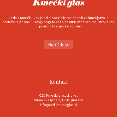
Tednik Kmečki Glas je edini specializirani tednik za kmetijstvo in
podeželje pri nas. S svojo bogato vsebino nudi informativno, strokovno
in prijetno branje vsej družini.
Naročite se
Kontakt
ČZD Kmečki glas, d. o. o .
Vurnikova ulica 2, 1000 Ljubljana
info@czd-kmeckiglas.si