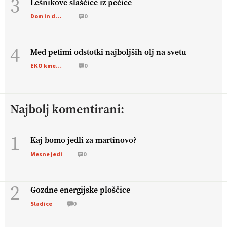
3
Lešnikove slaščice iz pečice
Dom in družina
0
[EKOloško = LOGIČNO
]
Poleti pridelek rešujejo zdrava tla
in vlaga.
VEČ
https://t.co/qmMX2yevum @EUAgri #IMCAP
#CAP https://t.co/dDwsipE645
4
15.07.2026
Med petimi odstotki najboljših olj na svetu
EKO kmetijstvo
0
[EKOloško = LOGIČNO
]
Mulčer
– naravna pot do zdravih
tal
. VEČ
https://t.co/J7RkeaYpYu @EUAgri #IMCAP #CAP
https://t.co/RVG0FzcQN6
Najbolj komentirani:
14.07.2026
1
Kaj bomo jedli za martinovo?
[EKOloško = LOGIČNO
] Zdravje rastlin je ključno za
Mesne jedi
0
prehransko varnost,
okolje in kakovost življenja. VEČ
https://t.co/K0USFPJ5fJ @EUAgri #IMCAP #CAP
https://t.co/vcHhoOixHy
2
Gozdne energijske ploščice
14.07.2026
Sladice
0
[EKOloško = LOGIČNO
]
Danes ni pomembna le količina