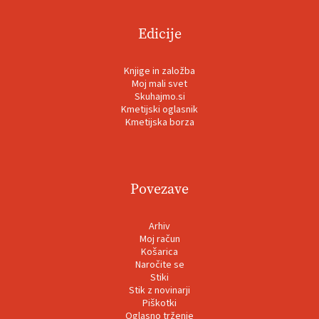
Edicije
Knjige in založba
Moj mali svet
Skuhajmo.si
Kmetijski oglasnik
Kmetijska borza
Povezave
Arhiv
Moj račun
Košarica
Naročite se
Stiki
Stik z novinarji
Piškotki
Oglasno trženje