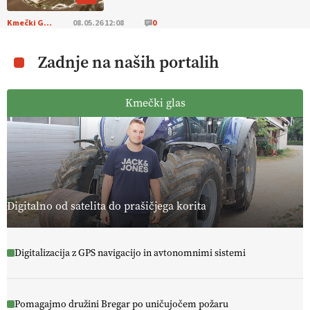
Kmečki Glas
08.05.26 12:08
0
Zadnje na naših portalih
Kmečki glas
Digitalno od satelita do prašičjega korita
Digitalizacija z GPS navigacijo in avtonomnimi sistemi
Pomagajmo družini Bregar po uničujočem požaru