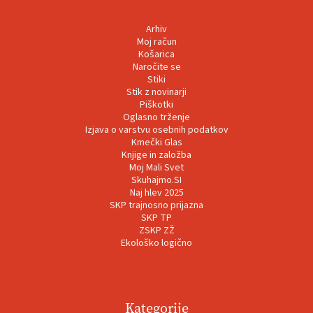
Arhiv
Moj račun
Košarica
Naročite se
Stiki
Stik z novinarji
Piškotki
Oglasno trženje
Izjava o varstvu osebnih podatkov
Kmečki Glas
Knjige in založba
Moj Mali Svet
Skuhajmo.SI
Naj hlev 2025
SKP trajnosno prijazna
SKP TP
ZSKP ZŽ
Ekološko logično
Kategorije