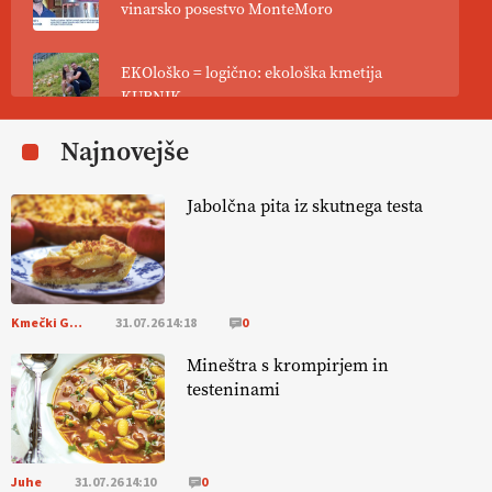
vinarsko posestvo MonteMoro
EKOloško = logično: ekološka kmetija
KURNIK
Najnovejše
EKOloško = logično: ekološka kmetija
HOMAR
Jabolčna pita iz skutnega testa
EKOloško = logično: VLOG Ekološko
kmetijstvo brez škropljenja?
Kmečki Glas
31.07.26 14:18
0
EKOloško = logično: ekološka kmetija
ALTENBAHER
Mineštra s krompirjem in
testeninami
EKOloško = logično: ekološko oljarstvo
MORGAN
Juhe
31.07.26 14:10
0