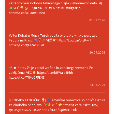
v Orehovi vasi sodobna tehnologija olajša vsakodnevno delo.
VEČ
@EUAgri #IMCAP #CAP #SKP #digitalno
https://t.co/wEaow88sh8
01.08.2026
Valter Kobal in Mojca Tiršek vodita ekološko vinsko posestvo
Fedora na Krasu.
VEČ
https://t.co/LaVojgKwfF
https://t.co/QHIZn0XP70
30.07.2026
Žetev žit je zaradi vročine in stabilnega vremena že
zaključena. VEČ
https://t.co/bBWaIz6Hhh
https://t.co/TtKoOF5ENS
23.07.2026
[EKOloško = LOGIČNO
]
Ameriške borovnice so odlična izbira
za ekološko pridelavo.
VEČ
https://t.co/aPQkmLUy2j
@EUAgri #IMCAP #CAP https://t.co/tQd9tB1THk