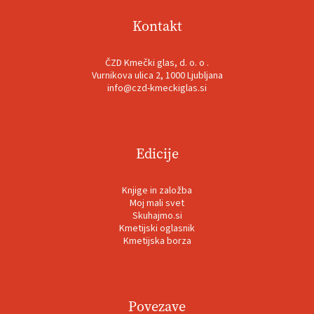
Kontakt
ČZD Kmečki glas, d. o. o .
Vurnikova ulica 2, 1000 Ljubljana
info@czd-kmeckiglas.si
Edicije
Knjige in založba
Moj mali svet
Skuhajmo.si
Kmetijski oglasnik
Kmetijska borza
Povezave