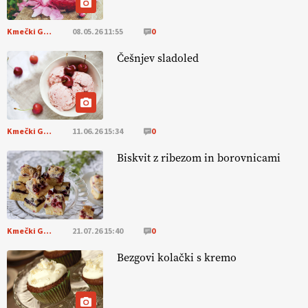
Kmečki Glas
08.05.26 11:55
0
EKOloško = logično: vinogradniško in
vinarsko posestvo DUCAL
Češnjev sladoled
Kmečki Glas
11.06.26 15:34
0
Biskvit z ribezom in borovnicami
Kmečki Glas
21.07.26 15:40
0
Bezgovi kolački s kremo