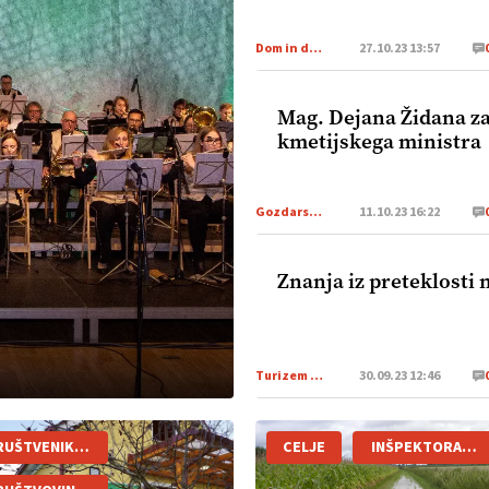
Dom in družina
27.10.23 13:57
Mag. Dejana Židana z
kmetijskega ministra
Gozdarstvo
11.10.23 16:22
Znanja iz preteklosti 
Turizem na podezelju
30.09.23 12:46
RUŠTVENIKLOPOTEC
CELJE
INŠPEKTORATRS