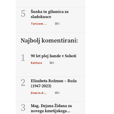
5
Šunka in gibanica za
sladokusce
Turizem na podezelju
0
Najbolj komentirani:
1
90 let plej bande v Soboti
Kultura
0
2
Elizabeta Rožman – Ruža
(1947-2023)
Dom in družina
0
3
Mag. Dejana Židana za
novega kmetijskega