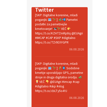
Twitter
[SKP: Digitalne korenine, mladi
poganjki
]
Pametni
podatki za pametnejše
kmetovanje!
VEČ
https://t.co/KZHTZmRp8q @EUAgri
#IMCAP #CAP #SKP #digitalno
https://t.co/TZr9EXYGPR
06.08.2026
[SKP: Digitalne korenine, mladi
poganjki
]
Sodobne
kmetije uporabljajo GPS, pametne
stroje in druga digitalna orodja.
VEČ
@EUAgri #imcap #cap
#digitalno #skp #vlog
https://t.co/cbLTy5o4YJ
06.08.2026