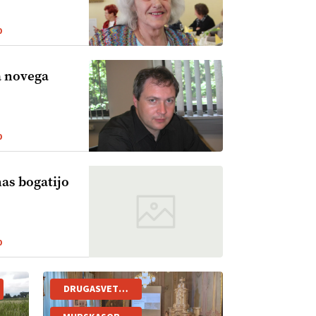
0
a novega
0
nas bogatijo
0
DRUGASVETOVNAVOJNA