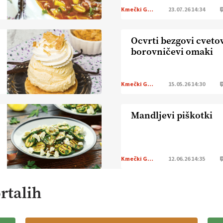
Kmečki Glas
23.07.26 14:34
Ocvrti bezgovi cvetov
borovničevi omaki
Kmečki Glas
15.05.26 14:30
Mandljevi piškotki
Kmečki Glas
12.06.26 14:35
rtalih