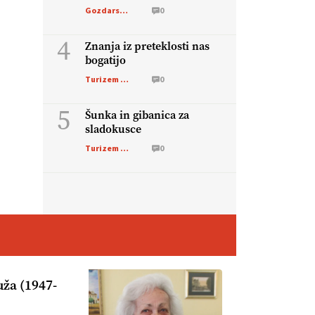
ministra
Gozdarstvo
0
4
Znanja iz preteklosti nas
bogatijo
Turizem na podezelju
0
5
Šunka in gibanica za
sladokusce
Turizem na podezelju
0
ža (1947-