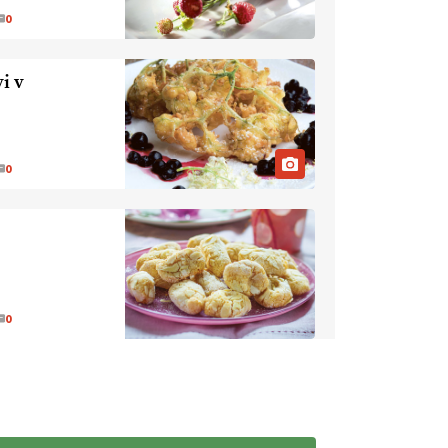
0
EKOloško =
logično: VLOG
Ekološko
i v
kmetijstvo brez
EKOloško =
škropljenja?
logično: ekološka
kmetija
0
ALTENBAHER
EKOloško =
logično:
ekološko
oljarstvo
EKOloško =
MORGAN
logično: ekološka
kmetija FREŠER
0
KMETIJSKA
LIGA PRVAKOV:
POMLADITEV
KMETIJSKE
KMETIJSKA
EKIPE