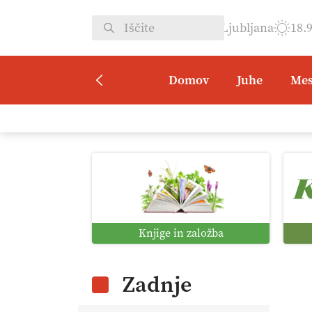
Ljubljana
18.
Domov
Juhe
Mes
Knjige in založba
Zadnje