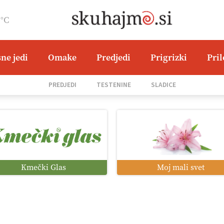
9°C
ne jedi
Omake
Predjedi
Prigrizki
Pri
PREDJEDI
TESTENINE
SLADICE
Kmečki Glas
Moj mali svet