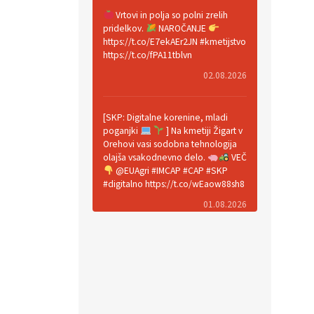
Vrtovi in polja so polni zrelih
pridelkov.
NAROČANJE
https://t.co/E7ekAEr2JN #kmetijstvo
https://t.co/fPA11tblvn
02.08.2026
[SKP: Digitalne korenine, mladi
poganjki
] Na kmetiji Žigart v
Orehovi vasi sodobna tehnologija
olajša vsakodnevno delo.
VEČ
@EUAgri #IMCAP #CAP #SKP
#digitalno https://t.co/wEaow88sh8
01.08.2026
Valter Kobal in Mojca Tiršek vodita
ekološko vinsko posestvo Fedora
na Krasu.
VEČ
https://t.co/LaVojgKwfF
https://t.co/QHIZn0XP70