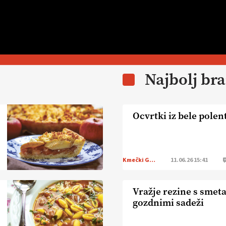
Najbolj br
Ocvrtki iz bele polen
Kmečki Glas
11.06.26 15:41
Vražje rezine s smet
gozdnimi sadeži