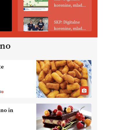
korenine, mladi
poganjki: VLOG
Tehnologija
SKP: Digitalne
spreminja
korenine, mladi
podobo
poganjki:
kmetijstva
prašičerejska
ano
EKOloško =
kmetija ŽIGART
logično: VLOG
Ekološka hrana –
je res varnejša?
te
EKOloško =
logično:
vinogradniško in
vinarsko
EKOloško =
0
posestvo
logično: ekološka
MonteMoro
kmetija KURNIK
ano in
EKOloško =
logično: ekološka
kmetija HOMAR