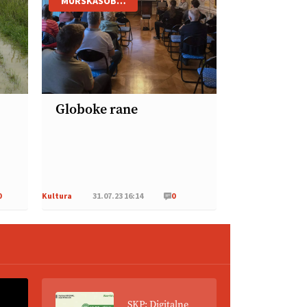
MURSKASOBOTA
Globoke rane
0
Kultura
31.07.23 16:14
0
SKP: Digitalne