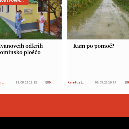
RUŠTVOVINOGRADNIKOVGORIČKO
Ivanovcih odkrili
Kam po pomoč?
ominsko ploščo
Iz naših krajev
19.09.23 12:11
0
Kmetijstvo Podravja in Pomurja
06.08.23 16:14