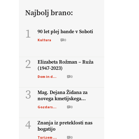
Najbolj brano:
1
90 let plej bande v Soboti
Kultura
0
2
Elizabeta Rožman – Ruža
(1947-2023)
Dom in družina
0
3
Mag. Dejana Židana za
novega kmetijskega
ministra
Gozdarstvo
0
4
Znanja iz preteklosti nas
bogatijo
Turizem na podezelju
0