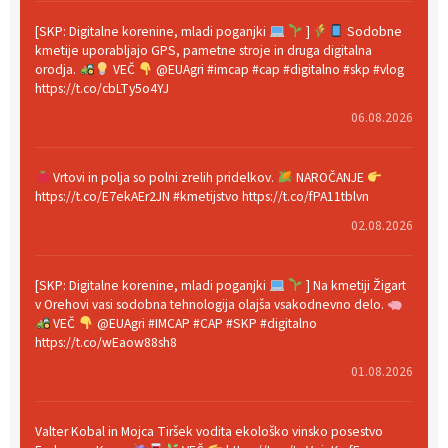
[SKP: Digitalne korenine, mladi poganjki
]
Sodobne
kmetije uporabljajo GPS, pametne stroje in druga digitalna
orodja.
VEČ
@EUAgri #imcap #cap #digitalno #skp #vlog
https://t.co/cbLTy5o4YJ
06.08.2026
Vrtovi in polja so polni zrelih pridelkov.
NAROČANJE
https://t.co/E7ekAEr2JN #kmetijstvo https://t.co/fPA11tblvn
02.08.2026
[SKP: Digitalne korenine, mladi poganjki
] Na kmetiji Žigart
v Orehovi vasi sodobna tehnologija olajša vsakodnevno delo.
VEČ
@EUAgri #IMCAP #CAP #SKP #digitalno
https://t.co/wEaow88sh8
01.08.2026
Valter Kobal in Mojca Tiršek vodita ekološko vinsko posestvo