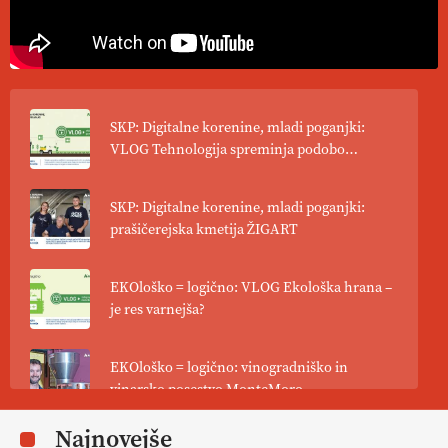
SKP: Digitalne korenine, mladi poganjki:
VLOG Tehnologija spreminja podobo
kmetijstva
SKP: Digitalne korenine, mladi poganjki:
prašičerejska kmetija ŽIGART
EKOloško = logično: VLOG Ekološka hrana –
je res varnejša?
EKOloško = logično: vinogradniško in
vinarsko posestvo MonteMoro
Najnovejše
EKOloško = logično: ekološka kmetija