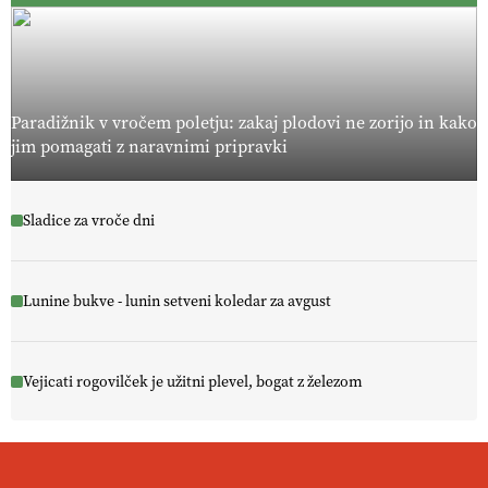
Paradižnik v vročem poletju: zakaj plodovi ne zorijo in kako
jim pomagati z naravnimi pripravki
Sladice za vroče dni
Lunine bukve - lunin setveni koledar za avgust
Vejicati rogovilček je užitni plevel, bogat z železom