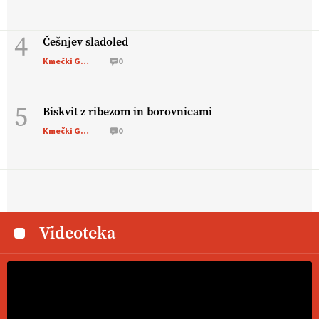
4
Češnjev sladoled
Kmečki Glas
0
5
Biskvit z ribezom in borovnicami
Kmečki Glas
0
Videoteka