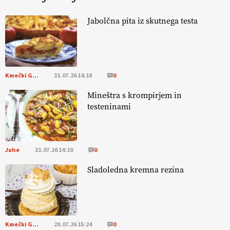
KURNIK
Jabolčna pita iz skutnega testa
EKOloško = logično: ekološka kmetija
HOMAR
Kmečki Glas
31.07.26 14:18
0
EKOloško = logično: VLOG Ekološko
kmetijstvo brez škropljenja?
Mineštra s krompirjem in
testeninami
EKOloško = logično: ekološka kmetija
ALTENBAHER
Juhe
31.07.26 14:10
0
EKOloško = logično: ekološko oljarstvo
Sladoledna kremna rezina
MORGAN
EKOloško = logično: ekološka kmetija
FREŠER
Kmečki Glas
28.07.26 15:24
0