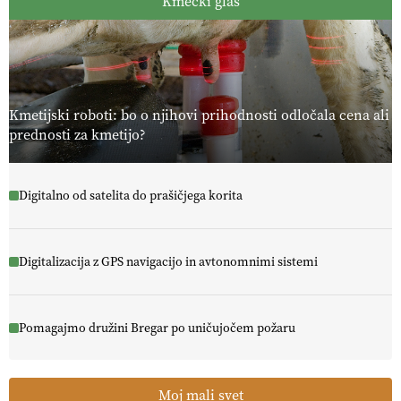
Kmečki glas
Kmetijski roboti: bo o njihovi prihodnosti odločala cena ali
prednosti za kmetijo?
Digitalno od satelita do prašičjega korita
Digitalizacija z GPS navigacijo in avtonomnimi sistemi
Pomagajmo družini Bregar po uničujočem požaru
Moj mali svet