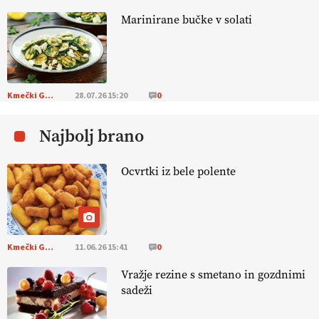
Marinirane bučke v solati
KMETIJSKA LIGA PRVAKOV: POMLADITEV
KMETIJSKE EKIPE
KMETIJSKA LIGA PRVAKOV: UKRAJINA vs.
EVROPA
Kmečki Glas
28.07.26 15:20
0
Najbolj brano
EKOloško = logično: ekološka kmetija
B'ZGAR
Ocvrtki iz bele polente
EKOloško = logično: VLOG Okus je
pomembnejši od izgleda
Kmečki Glas
11.06.26 15:41
0
EKOloško = logično: ekološka kmetija PR'
RAKARI
Vražje rezine s smetano in gozdnimi
sadeži