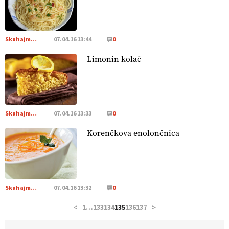
hrane, ampak tudi način njene pridelave
. VEČ
https://t.co/bKGeI4ZcNi @EUAgri #imcap #cap #blog
https://t.co/2sllAmcKwG
14.07.2026
Skuhajmo SI
07.04.16 13:44
0
Limonin kolač
[EKOloško = LOGIČNO
]
Kakovostna ekološka semena in
prilagojene sorte
so temelj uspešne ekološke pridelave.
VEČ
https://t.co/OQSsax7l8V @EUAgri #IMCAP #CAP
https://t.co/PAL0zlhVia
13.07.2026
Skuhajmo SI
07.04.16 13:33
0
Korenčkova enolončnica
[EKOloško = LOGIČNO
]
Na kmetiji Polone Ratajc je
pridelava aronije
v dobrem desetletju zrasla v uspešno
kmetijsko in podjetniško zgodbo.
VEČ
https://t.co/EulJoSBYMi @EUAgri #IMCAP #CAP
https://t.co/xp1oihBDaJ
Skuhajmo SI
07.04.16 13:32
0
13.07.2026
<
1
…
133
134
135
136
137
>
[EKOloško = LOGIČNO
]
Ekološka vina so vse bolj iskana