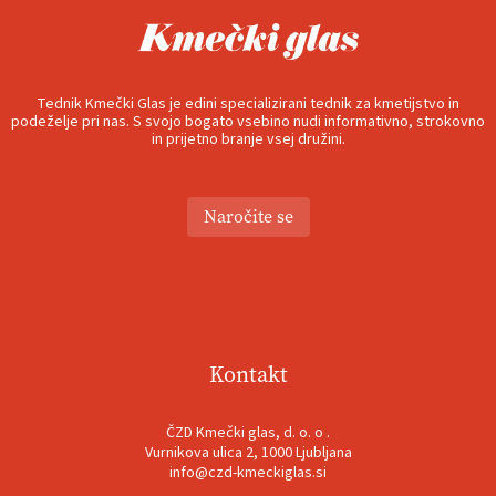
Tednik Kmečki Glas je edini specializirani tednik za kmetijstvo in
podeželje pri nas. S svojo bogato vsebino nudi informativno, strokovno
in prijetno branje vsej družini.
Naročite se
Kontakt
ČZD Kmečki glas, d. o. o .
Vurnikova ulica 2, 1000 Ljubljana
info@czd-kmeckiglas.si