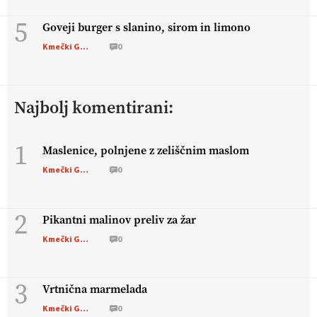
5
Goveji burger s slanino, sirom in limono
Kmečki Glas
0
Najbolj komentirani:
1
Maslenice, polnjene z zeliščnim maslom
Kmečki Glas
0
2
Pikantni malinov preliv za žar
Kmečki Glas
0
3
Vrtnična marmelada
Kmečki Glas
0