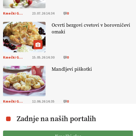
Kmečki Glas
23.07.26 14:34
0
Ocvrti bezgovi cvetovi v borovničevi
omaki
Kmečki Glas
15.05.26 14:30
0
Mandljevi piškotki
Kmečki Glas
12.06.26 14:35
0
Zadnje na naših portalih