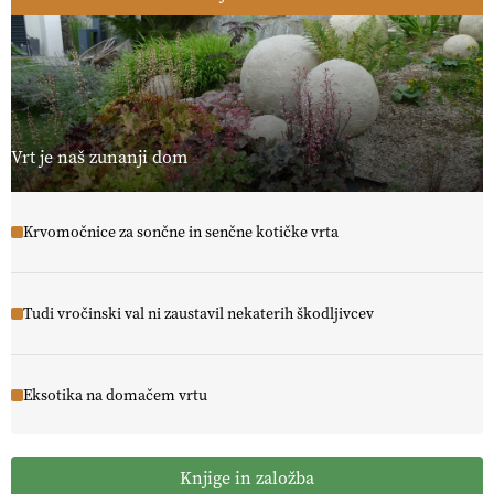
Vrt je naš zunanji dom
Krvomočnice za sončne in senčne kotičke vrta
Tudi vročinski val ni zaustavil nekaterih škodljivcev
Eksotika na domačem vrtu
Knjige in založba