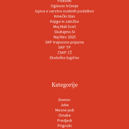
Piškotki
Oglasno trženje
Izjava o varstvu osebnih podatkov
Kmečki Glas
Knjige in založba
Moj Mali Svet
Skuhajmo.SI
Naj hlev 2025
SKP trajnosno prijazna
SKP TP
ZSKP ZŽ
Ekološko logično
Kategorije
Domov
Juhe
Mesne jedi
Omake
Predjedi
Prigrizki