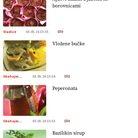
22.07.2026
borovnicami
[EKOloško = LOGIČNO
]
Za uspešno ohranjanje travišč sta
ključna kmetijstvo
in predvsem reja travojedih živali
. VEČ
https://t.co/YvDmY3UNng @EUAgri #IMCAP #CAP
Sladice
03.05.16 13:55
0
https://t.co/Wz0y1nUcWl
Vložene bučke
21.07.2026
[EKOloško = LOGIČNO
]
Pet-nat je vse bolj priljubljeno
naravno peneče vino, tudi v Sloveniji.
VEČ
https://t.co/9fpqD3fCrE @EUAgri #IMCAP #CAP
Skuhajmo SI
03.05.16 13:54
0
https://t.co/iQ8HkdQnsD
Peperonata
20.07.2026
[EKOloško = LOGIČNO
]
Posestvo MonteMoro – ekološka
pridelava z mislijo na naravo.
VEČ
https://t.co/Z7jXvK4gjr
@EUAgri #IMCAP #CAP https://t.co/Bf31lnQSIb
Skuhajmo SI
03.05.16 13:53
0
15.07.2026
Bazilikin sirup