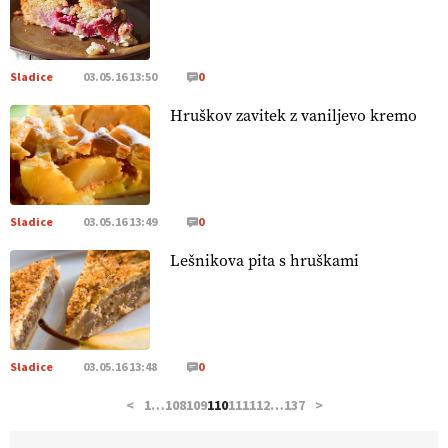
hrane, ampak tudi način njene pridelave
. VEČ
https://t.co/bKGeI4ZcNi @EUAgri #imcap #cap #blog
https://t.co/2sllAmcKwG
14.07.2026
Sladice
03.05.16 13:50
0
Hruškov zavitek z vaniljevo kremo
[EKOloško = LOGIČNO
]
Kakovostna ekološka semena in
prilagojene sorte
so temelj uspešne ekološke pridelave.
VEČ
https://t.co/OQSsax7l8V @EUAgri #IMCAP #CAP
https://t.co/PAL0zlhVia
13.07.2026
Sladice
03.05.16 13:49
0
Lešnikova pita s hruškami
[EKOloško = LOGIČNO
]
Na kmetiji Polone Ratajc je
pridelava aronije
v dobrem desetletju zrasla v uspešno
kmetijsko in podjetniško zgodbo.
VEČ
https://t.co/EulJoSBYMi @EUAgri #IMCAP #CAP
https://t.co/xp1oihBDaJ
Sladice
03.05.16 13:48
0
13.07.2026
<
1
…
108
109
110
111
112
…
137
>
[EKOloško = LOGIČNO
]
Ekološka vina so vse bolj iskana