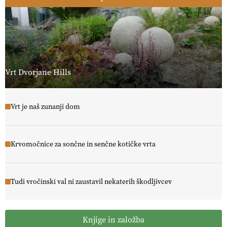
Vrt Dvorjane Hills
Vrt je naš zunanji dom
Krvomočnice za sončne in senčne kotičke vrta
Tudi vročinski val ni zaustavil nekaterih škodljivcev
Knjige in založba