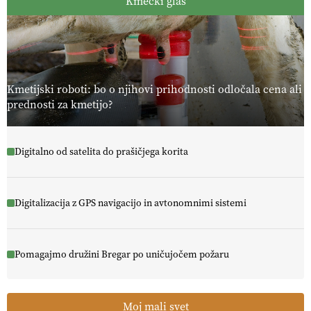
Kmečki glas
Kmetijski roboti: bo o njihovi prihodnosti odločala cena ali
prednosti za kmetijo?
Digitalno od satelita do prašičjega korita
Digitalizacija z GPS navigacijo in avtonomnimi sistemi
Pomagajmo družini Bregar po uničujočem požaru
Moj mali svet