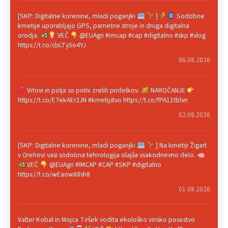
[SKP: Digitalne korenine, mladi poganjki
]
Sodobne
kmetije uporabljajo GPS, pametne stroje in druga digitalna
orodja.
VEČ
@EUAgri #imcap #cap #digitalno #skp #vlog
https://t.co/cbLTy5o4YJ
06.08.2026
Vrtovi in polja so polni zrelih pridelkov.
NAROČANJE
https://t.co/E7ekAEr2JN #kmetijstvo https://t.co/fPA11tblvn
02.08.2026
[SKP: Digitalne korenine, mladi poganjki
] Na kmetiji Žigart
v Orehovi vasi sodobna tehnologija olajša vsakodnevno delo.
VEČ
@EUAgri #IMCAP #CAP #SKP #digitalno
https://t.co/wEaow88sh8
01.08.2026
Valter Kobal in Mojca Tiršek vodita ekološko vinsko posestvo