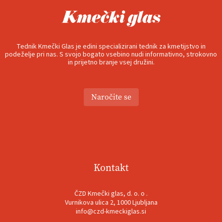
Tednik Kmečki Glas je edini specializirani tednik za kmetijstvo in
podeželje pri nas. S svojo bogato vsebino nudi informativno, strokovno
in prijetno branje vsej družini.
Naročite se
Kontakt
ČZD Kmečki glas, d. o. o .
Vurnikova ulica 2, 1000 Ljubljana
info@czd-kmeckiglas.si