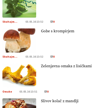
[EKOloško = LOGIČNO
]
Poleti pridelek rešujejo zdrava tla
in vlaga.
VEČ
https://t.co/qmMX2yevum @EUAgri #IMCAP
#CAP https://t.co/dDwsipE645
Skuhajmo SI
03.05.16 13:52
0
15.07.2026
Gobe s krompirjem
[EKOloško = LOGIČNO
]
Mulčer
– naravna pot do zdravih
tal
. VEČ
https://t.co/J7RkeaYpYu @EUAgri #IMCAP #CAP
https://t.co/RVG0FzcQN6
14.07.2026
Skuhajmo SI
03.05.16 13:52
0
Zelenjavna omaka z lisičkami
[EKOloško = LOGIČNO
] Zdravje rastlin je ključno za
prehransko varnost,
okolje in kakovost življenja. VEČ
https://t.co/K0USFPJ5fJ @EUAgri #IMCAP #CAP
https://t.co/vcHhoOixHy
14.07.2026
Omake
03.05.16 13:51
0
Slivov kolač z mandlji
[EKOloško = LOGIČNO
]
Danes ni pomembna le količina