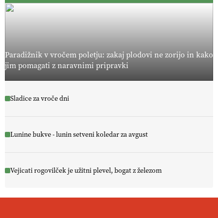
Paradižnik v vročem poletju: zakaj plodovi ne zorijo in kako
jim pomagati z naravnimi pripravki
Sladice za vroče dni
Lunine bukve - lunin setveni koledar za avgust
Vejicati rogovilček je užitni plevel, bogat z železom