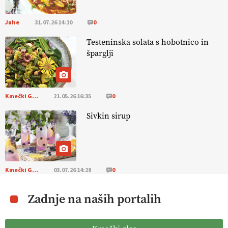
Juhe
31.07.26 14:10
0
Testeninska solata s hobotnico in
šparglji
Kmečki Glas
21.05.26 16:35
0
Sivkin sirup
Kmečki Glas
03.07.26 14:28
0
Zadnje na naših portalih