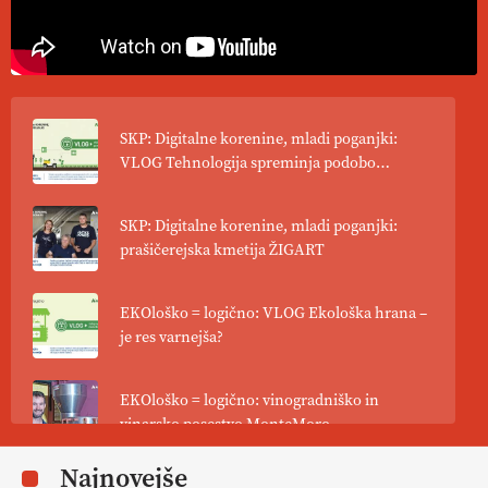
SKP: Digitalne korenine, mladi poganjki:
VLOG Tehnologija spreminja podobo
kmetijstva
SKP: Digitalne korenine, mladi poganjki:
prašičerejska kmetija ŽIGART
EKOloško = logično: VLOG Ekološka hrana –
je res varnejša?
EKOloško = logično: vinogradniško in
vinarsko posestvo MonteMoro
Najnovejše
EKOloško = logično: ekološka kmetija