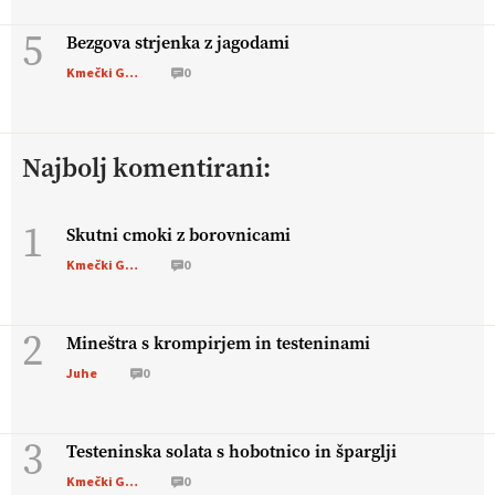
5
Bezgova strjenka z jagodami
Kmečki Glas
0
Najbolj komentirani:
1
Skutni cmoki z borovnicami
Kmečki Glas
0
2
Mineštra s krompirjem in testeninami
Juhe
0
3
Testeninska solata s hobotnico in šparglji
Kmečki Glas
0