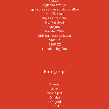
Piškotki
Oglasno trženje
Izjava o varstvu osebnih podatkov
Kmečki Glas
Knjige in založba
Moj Mali Svet
Skuhajmo.SI
Naj hlev 2025
SKP trajnosno prijazna
SKP TP
ZSKP ZŽ
Ekološko logično
Kategorije
Domov
Juhe
Mesne jedi
Omake
Predjedi
Prigrizki