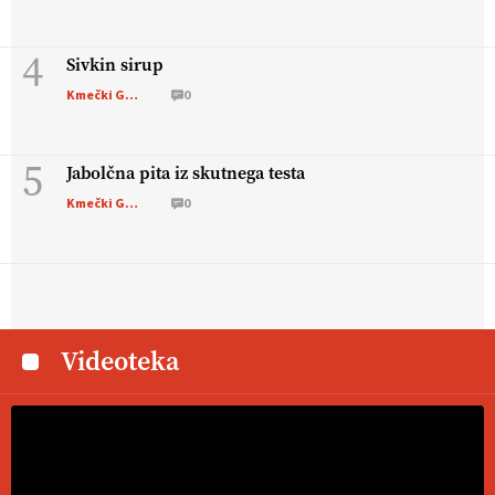
4
Sivkin sirup
Kmečki Glas
0
5
Jabolčna pita iz skutnega testa
Kmečki Glas
0
Videoteka