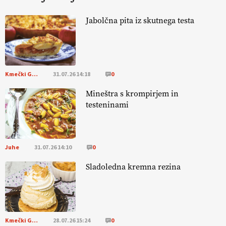
KURNIK
Jabolčna pita iz skutnega testa
EKOloško = logično: ekološka kmetija
HOMAR
Kmečki Glas
31.07.26 14:18
0
EKOloško = logično: VLOG Ekološko
kmetijstvo brez škropljenja?
Mineštra s krompirjem in
testeninami
EKOloško = logično: ekološka kmetija
ALTENBAHER
Juhe
31.07.26 14:10
0
EKOloško = logično: ekološko oljarstvo
Sladoledna kremna rezina
MORGAN
EKOloško = logično: ekološka kmetija
FREŠER
Kmečki Glas
28.07.26 15:24
0