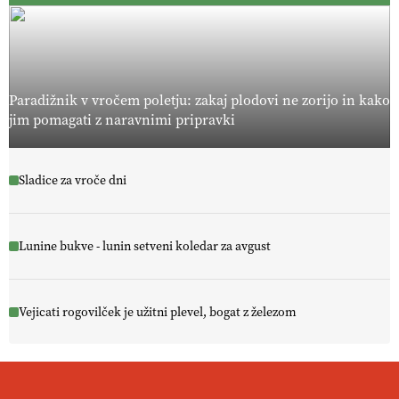
Paradižnik v vročem poletju: zakaj plodovi ne zorijo in kako
jim pomagati z naravnimi pripravki
Sladice za vroče dni
Lunine bukve - lunin setveni koledar za avgust
Vejicati rogovilček je užitni plevel, bogat z železom