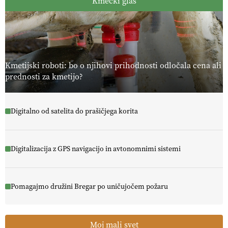
Kmečki glas
Kmetijski roboti: bo o njihovi prihodnosti odločala cena ali
prednosti za kmetijo?
Digitalno od satelita do prašičjega korita
Digitalizacija z GPS navigacijo in avtonomnimi sistemi
Pomagajmo družini Bregar po uničujočem požaru
Moj mali svet