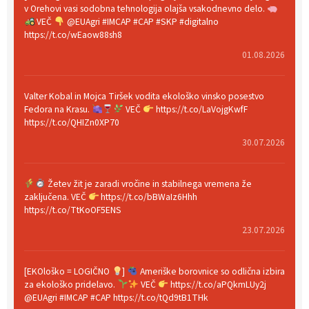
v Orehovi vasi sodobna tehnologija olajša vsakodnevno delo.
VEČ
@EUAgri #IMCAP #CAP #SKP #digitalno
https://t.co/wEaow88sh8
01.08.2026
Valter Kobal in Mojca Tiršek vodita ekološko vinsko posestvo
Fedora na Krasu.
VEČ
https://t.co/LaVojgKwfF
https://t.co/QHIZn0XP70
30.07.2026
Žetev žit je zaradi vročine in stabilnega vremena že
zaključena. VEČ
https://t.co/bBWaIz6Hhh
https://t.co/TtKoOF5ENS
23.07.2026
[EKOloško = LOGIČNO
]
Ameriške borovnice so odlična izbira
za ekološko pridelavo.
VEČ
https://t.co/aPQkmLUy2j
@EUAgri #IMCAP #CAP https://t.co/tQd9tB1THk