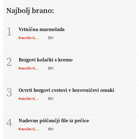
živali
, okolje
in kakovostna jajca
. VEČ
Najbolj brano:
https://t.co/PX49GVsP1M @EUAgri #IMCAP #CAP
https://t.co/a1xatzEeid
13.07.2026
1
Vrtnična marmelada
Kmečki Glas
0
[EKOloško = LOGIČNO
]
Za bolj zdrava tla, večjo odpornost
tal na sušo in manj škodljivcev.
VEČ
https://t.co/PgMzHo6tt3
@EUAgri #IMCAP #CAP https://t.co/azYaR71AkI
2
Bezgovi kolački s kremo
10.07.2026
Kmečki Glas
0
[EKOloško = LOGIČNO ] Ekološka hrana: Resnica ali le dobra
3
reklama?
PRISLUHNITE
@EUAgri #imcap #cap #eco #skp
Ocvrti bezgovi cvetovi v borovničevi omaki
#vlog https://t.co/yev5PreiJu
Kmečki Glas
0
09.07.2026
4
Nadevan piščančji file iz pečice
Kmečki Glas
0