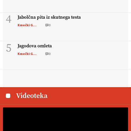
4
Jabolčna pita iz skutnega testa
Kmečki Glas
0
5
Jagodova omleta
Kmečki Glas
0
Videoteka