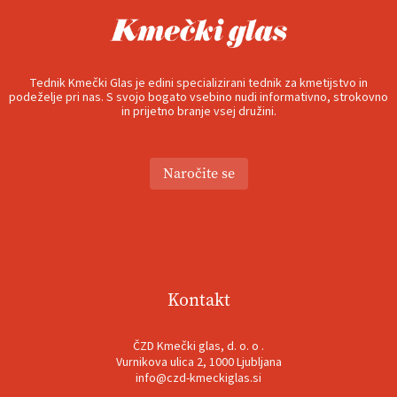
Tednik Kmečki Glas je edini specializirani tednik za kmetijstvo in
podeželje pri nas. S svojo bogato vsebino nudi informativno, strokovno
in prijetno branje vsej družini.
Naročite se
Kontakt
ČZD Kmečki glas, d. o. o .
Vurnikova ulica 2, 1000 Ljubljana
info@czd-kmeckiglas.si