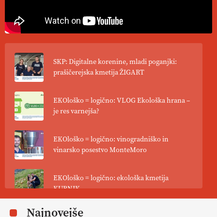
SKP: Digitalne korenine, mladi poganjki:
prašičerejska kmetija ŽIGART
EKOloško = logično: VLOG Ekološka hrana –
je res varnejša?
EKOloško = logično: vinogradniško in
vinarsko posestvo MonteMoro
EKOloško = logično: ekološka kmetija
KURNIK
Najnovejše
EKOloško = logično: ekološka kmetija