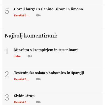
5
Goveji burger s slanino, sirom in limono
Kmečki Glas
0
Najbolj komentirani:
1
Mineštra s krompirjem in testeninami
Juhe
0
2
Testeninska solata s hobotnico in šparglji
Kmečki Glas
0
3
Sivkin sirup
Kmečki Glas
0