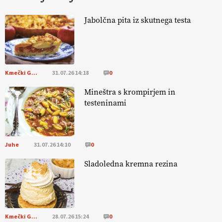
HOMAR
Jabolčna pita iz skutnega testa
EKOloško = logično: VLOG Ekološko
kmetijstvo brez škropljenja?
Kmečki Glas
31.07.26 14:18
0
EKOloško = logično: ekološka kmetija
ALTENBAHER
Mineštra s krompirjem in
testeninami
EKOloško = logično: ekološko oljarstvo
MORGAN
Juhe
31.07.26 14:10
0
EKOloško = logično: ekološka kmetija
Sladoledna kremna rezina
FREŠER
KMETIJSKA LIGA PRVAKOV: POMLADITEV
KMETIJSKE EKIPE
Kmečki Glas
28.07.26 15:24
0