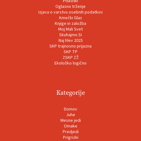
Piškotki
Oglasno trženje
Izjava o varstvu osebnih podatkov
Kmečki Glas
Knjige in založba
Moj Mali Svet
Skuhajmo.SI
Naj hlev 2025
SKP trajnosno prijazna
SKP TP
ZSKP ZŽ
Ekološko logično
Kategorije
Domov
Juhe
Mesne jedi
Omake
Predjedi
Prigrizki