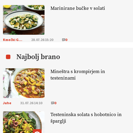
Marinirane bučke v solati
KMETIJSKA LIGA PRVAKOV: UKRAJINA vs.
EVROPA
EKOloško = logično: ekološka kmetija
B'ZGAR
Kmečki Glas
28.07.26 15:20
0
Najbolj brano
EKOloško = logično: VLOG Okus je
pomembnejši od izgleda
Mineštra s krompirjem in
testeninami
EKOloško = logično: ekološka kmetija PR'
RAKARI
Juhe
31.07.26 14:10
0
EKOloško = logično: vinogradniško in
vinarsko posestvo DUCAL
Testeninska solata s hobotnico in
šparglji