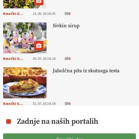
Kmečki Glas
21.05.26 16:35
0
Sivkin sirup
Kmečki Glas
03.07.26 14:28
0
Jabolčna pita iz skutnega testa
Kmečki Glas
31.07.26 14:18
0
Zadnje na naših portalih