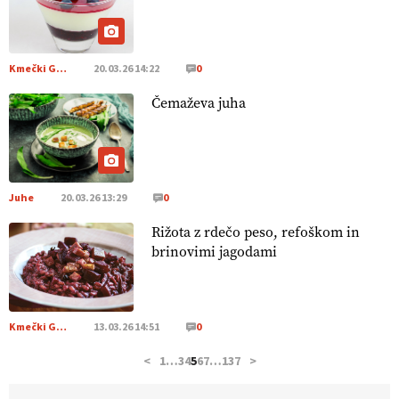
pridelava aronije
v dobrem desetletju zrasla v uspešno
kmetijsko in podjetniško zgodbo.
VEČ
https://t.co/EulJoSBYMi @EUAgri #IMCAP #CAP
https://t.co/xp1oihBDaJ
Kmečki Glas
20.03.26 14:22
0
13.07.2026
Čemaževa juha
[EKOloško = LOGIČNO
]
Ekološka vina so vse bolj iskana
doma in v tujini
. Zato je ekološka pridelava odlična priložnost
za slovenske vinarje
. VEČ
https://t.co/XAe9EbeAbK
@EUAgri #IMCAP #CAP https://t.co/01qpoeLyNP
Juhe
20.03.26 13:29
0
13.07.2026
Rižota z rdečo peso, refoškom in
brinovimi jagodami
[EKOloško = LOGIČNO
] Mladi
so ključni za prihodnost
kmetijstva in uspešno prenovo kmetij
. VEČ
https://t.co/RRn8unbwXp @EUAgri #IMCAP #CAP
https://t.co/mnLHFv2VuP
Kmečki Glas
13.03.26 14:51
0
13.07.2026
<
1
…
3
4
5
6
7
…
137
>
[EKOloško = LOGIČNO
]
Ekološka reja kokoši skrbi za