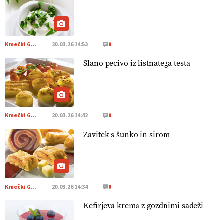
prehransko varnost,
okolje in kakovost življenja. VEČ
https://t.co/K0USFPJ5fJ @EUAgri #IMCAP #CAP
https://t.co/vcHhoOixHy
14.07.2026
Kmečki Glas
20.03.26 14:53
0
Slano pecivo iz listnatega testa
[EKOloško = LOGIČNO
]
Danes ni pomembna le količina
hrane, ampak tudi način njene pridelave
. VEČ
https://t.co/bKGeI4ZcNi @EUAgri #imcap #cap #blog
https://t.co/2sllAmcKwG
14.07.2026
Kmečki Glas
20.03.26 14:42
0
Zavitek s šunko in sirom
[EKOloško = LOGIČNO
]
Kakovostna ekološka semena in
prilagojene sorte
so temelj uspešne ekološke pridelave.
VEČ
https://t.co/OQSsax7l8V @EUAgri #IMCAP #CAP
https://t.co/PAL0zlhVia
13.07.2026
Kmečki Glas
20.03.26 14:34
0
Kefirjeva krema z gozdnimi sadeži
[EKOloško = LOGIČNO
]
Na kmetiji Polone Ratajc je