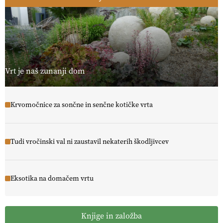
Vrt je naš zunanji dom
Krvomočnice za sončne in senčne kotičke vrta
Tudi vročinski val ni zaustavil nekaterih škodljivcev
Eksotika na domačem vrtu
Knjige in založba